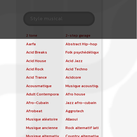
Style musical
2 tone
2-step garage
Aarfa
Abstract Hip-hop
Acid Breaks
Folk psychédélique
Acid House
Acid Jazz
Acid Rock
Acid Techno
Acid Trance
Acidcore
Acousmatique
Musique acoustique
Adult Contemporary
Afro house
Afro-Cubain
Jazz afro-cubain
Afrobeat
Aggrotech
Musique aléatoire
Allaoui
Musique ancienne
Rock alternatif latino
Musique alternative
Country alternative