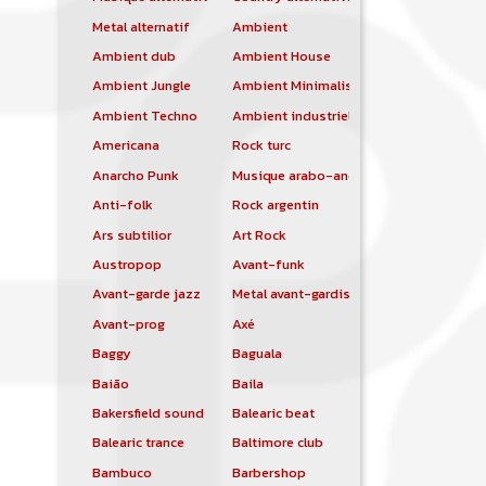
Metal alternatif
Ambient
Ambient dub
Ambient House
Ambient Jungle
Ambient Minimalist
Ambient Techno
Ambient industriel
Americana
Rock turc
Anarcho Punk
Musique arabo-andalouse
Anti-folk
Rock argentin
Ars subtilior
Art Rock
Austropop
Avant-funk
Avant-garde jazz
Metal avant-gardiste
Avant-prog
Axé
Baggy
Baguala
Baião
Baila
Bakersfield sound
Balearic beat
Balearic trance
Baltimore club
Bambuco
Barbershop