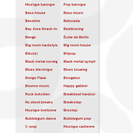
Musique baroque
Pop baroque
Bass house
Bass music
Bassline
Batucada
Bay Area thrash metal
Beatboxing
Benga
École de Berlin
Big room hardstyle
Big room house
Bikutsi
Bitpop
Black metal norvégien
Black metal symphonique
Blues électrique
Blues touareg
Bongo Flava
Boogaloo
Bounce music
Happy gabber
Rock brésilien
Breakbeat hardcore
Nu skool breaks
Breakstep
Musique bretonne
Brostep
Bubblegum dance
Bubblegum pop
C-pop
Musique cadienne