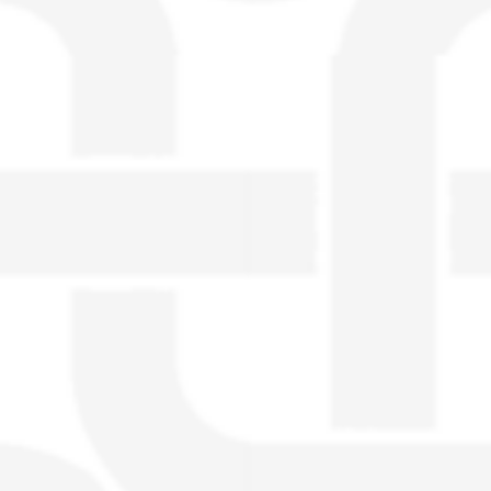
visible directement sur le site.
Un nouveau service de petites annonces
pour musicien vous est proposé sur le
site. Ce service permet, lorsque vous
êtes musiciens ou un groupe, un
orchestre, DJ, etc... de chercher un/des
musicen(s) ou un groupe, un orchestre,
un DJ, etc...