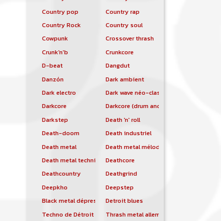
Country pop
Country rap
Country Rock
Country soul
Cowpunk
Crossover thrash
Crunk'n'b
Crunkcore
D-beat
Dangdut
Danzón
Dark ambient
Dark electro
Dark wave néo-classique
Darkcore
Darkcore (drum and bass)
Darkstep
Death 'n' roll
Death-doom
Death industriel
Death metal
Death metal mélodique
Death metal technique
Deathcore
Deathcountry
Deathgrind
Deepkho
Deepstep
Black metal dépressif
Detroit blues
Techno de Détroit
Thrash metal allemand