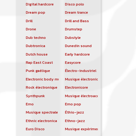
Digital hardcore
Disco polo
Dream pop
Dream trance
Drill
Drill and Bass
Drone
Drumstep
Dub techno
Dubstyle
Dubtronica
Dunedin sound
Dutch house
Early hardcore
Rap East Coast
Easycore
Punk gaélique
Électro-industriel
Electronic body music
Musique électronique
Rock électronique
Electronicore
Synthpunk
Musique électroacoustique
Emo
Emo pop
Musique spectrale
Éthio-jazz
Ethnic electronica
Ethno-jazz
Euro Disco
Musique expérimentale