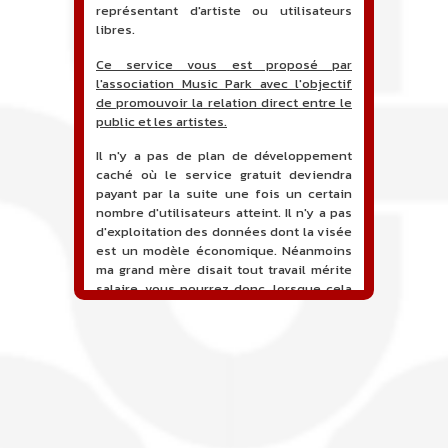
représentant d'artiste ou utilisateurs
libres.
Ce service vous est proposé par
l'association Music Park avec l'objectif
de promouvoir la relation direct entre le
public et les artistes.
Il n'y a pas de plan de développement
caché où le service gratuit deviendra
payant par la suite une fois un certain
nombre d'utilisateurs atteint. Il n'y a pas
d'exploitation des données dont la visée
est un modèle économique. Néanmoins
ma grand mère disait tout travail mérite
salaire, vous pourrez donc, lorsque cela
sera proposé, soutenir financièrement le
projet en faisant un don. Ceci permettra
de financer l'hébergement, le nom de
domaine, les heures de maintenance et
de développement du site, et peut-être
une campagne de communication. Il va
de soit que l'ensemble de la
comptabilité sera totalement publique