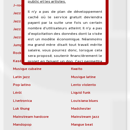
public et les artistes.
J-rock
Jangle pop
Il n'y a pas de plan de développement
Jazz blues
Jazz modal
caché où le service gratuit deviendra
Jazz Nouvelle-Orléans
Jazz punk
payant par la suite une fois un certain
nombre d'utilisateurs atteint. Il n'y a pas
Jazz vocal
Jazz-funk
d'exploitation des données dont la visée
Jazzstep
Jersey club
est un modèle économique. Néanmoins
ma grand mère disait tout travail mérite
Jump blues
Jump-up
salaire, vous pourrez donc, lorsque cela
Rock canadien
Kansas City blues
sera proposé, soutenir financièrement le
Kasékò
Kizomba
projet en faisant un don. Ceci permettra
de financer l'hébergement, le nom de
Musique cubaine
Kwaito
domaine, les heures de maintenance et
Latin jazz
Musique latine
de développement du site, et peut-être
une campagne de communication. Il va
Pop latino
Lento violento
de soit que l'ensemble de la
Léròl
Liquid funk
comptabilité sera totalement publique
visible directement sur le site.
Livetronica
Louisiana blues
Luk thung
Madchester
Un nouveau service de petites annonces
pour musicien vous est proposé sur le
Mainstream hardcore
Mainstream jazz
site. Ce service permet, lorsque vous
Mandopop
Mangue beat
êtes musiciens ou un groupe, un