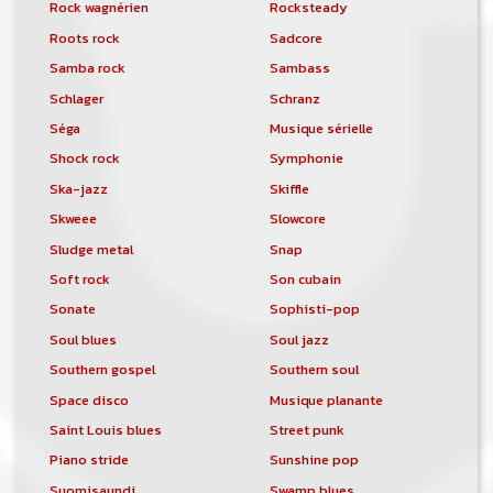
Rock wagnérien
Rocksteady
Roots rock
Sadcore
Samba rock
Sambass
Schlager
Schranz
Séga
Musique sérielle
Shock rock
Symphonie
Ska-jazz
Skiffle
Skweee
Slowcore
Sludge metal
Snap
Soft rock
Son cubain
Sonate
Sophisti-pop
Soul blues
Soul jazz
Southern gospel
Southern soul
Space disco
Musique planante
Saint Louis blues
Street punk
Piano stride
Sunshine pop
Suomisaundi
Swamp blues