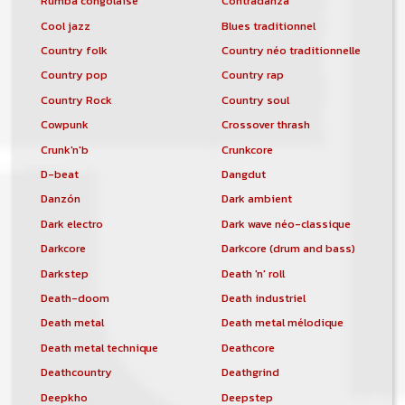
Rumba congolaise
Contradanza
Cool jazz
Blues traditionnel
Country folk
Country néo traditionnelle
Country pop
Country rap
Country Rock
Country soul
Cowpunk
Crossover thrash
Crunk'n'b
Crunkcore
D-beat
Dangdut
Danzón
Dark ambient
Dark electro
Dark wave néo-classique
Darkcore
Darkcore (drum and bass)
Darkstep
Death 'n' roll
Death-doom
Death industriel
Death metal
Death metal mélodique
Death metal technique
Deathcore
Deathcountry
Deathgrind
Deepkho
Deepstep