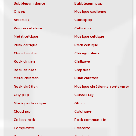
Bubblegum dance
Bubblegum pop
C-pop
Musique cadienne
Berceuse
Cantopop
Rumba catalane
Cello rock
Metal celtique
Musique celtique
Punk celtique
Rock celtique
Cha-cha-cha
Chicago blues
Rock chilien
Chillwave
Rock chinois
Chiptune
Metal chrétien
Punk chrétien
Rock chrétien
Musique chrétienne contemporain
City pop
Classic rag
Musique classique
Glitch
Cloud rap
Cold wave
College rock
Rock communiste
Complextro
Concerto