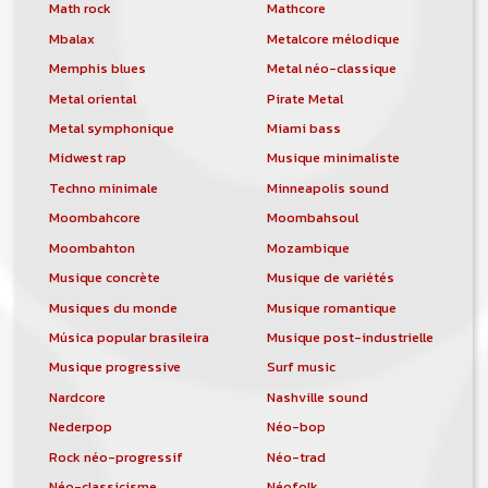
orchestre, DJ, etc... de chercher un/des
Math rock
Mathcore
musicen(s) ou un groupe, un orchestre,
Mbalax
Metalcore mélodique
un DJ, etc...
Memphis blues
Metal néo-classique
Metal oriental
Pirate Metal
Metal symphonique
Miami bass
Midwest rap
Musique minimaliste
Techno minimale
Minneapolis sound
Moombahcore
Moombahsoul
Moombahton
Mozambique
Musique concrète
Musique de variétés
Musiques du monde
Musique romantique
Música popular brasileira
Musique post-industrielle
Musique progressive
Surf music
Nardcore
Nashville sound
Nederpop
Néo-bop
Rock néo-progressif
Néo-trad
Néo-classicisme
Néofolk