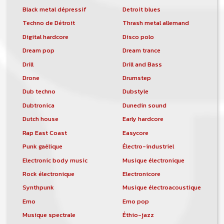
Black metal dépressif
Detroit blues
Techno de Détroit
Thrash metal allemand
Digital hardcore
Disco polo
Dream pop
Dream trance
Drill
Drill and Bass
Drone
Drumstep
Dub techno
Dubstyle
Dubtronica
Dunedin sound
Dutch house
Early hardcore
Rap East Coast
Easycore
Punk gaélique
Électro-industriel
Electronic body music
Musique électronique
Rock électronique
Electronicore
Synthpunk
Musique électroacoustique
Emo
Emo pop
Musique spectrale
Éthio-jazz