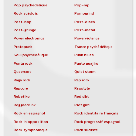
Pop psychédélique
Pop-rap
Rock suédois
Pornogrind
Post-bop
Post-disco
Post-grunge
Post-metal
Power electronics
Powerviolence
Protopunk
Trance psychédélique
Soul psychédélique
Punk blues
Punta rock
Punto guajiro
Queercore
Quiet storm
Raga rock
Rap rock
Rapcore
Rawstyle
Rebetiko
Red dirt
Reggaecrunk
Riot grrrl
Rock en espagnol
Rock identitaire français
Rock in opposition
Rock progressif espagnol
Rock symphonique
Rock sudiste