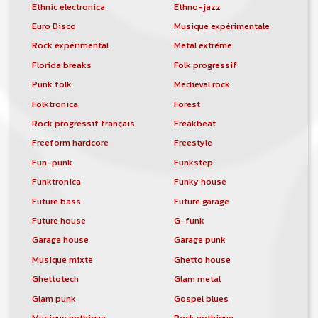
Ethnic electronica
Ethno-jazz
Euro Disco
Musique expérimentale
Rock expérimental
Metal extrême
Florida breaks
Folk progressif
Punk folk
Medieval rock
Folktronica
Forest
Rock progressif français
Freakbeat
Freeform hardcore
Freestyle
Fun-punk
Funkstep
Funktronica
Funky house
Future bass
Future garage
Future house
G-funk
Garage house
Garage punk
Musique mixte
Ghetto house
Ghettotech
Glam metal
Glam punk
Gospel blues
Musique gothique
Rock gothique