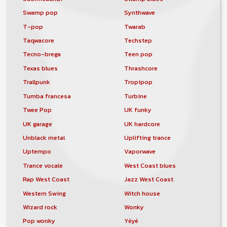
Swamp pop
Synthwave
T-pop
Twarab
Taqwacore
Techstep
Tecno-brega
Teen pop
Texas blues
Thrashcore
Trallpunk
Tropipop
Tumba francesa
Turbine
Twee Pop
UK funky
UK garage
UK hardcore
Unblack metal
Uplifting trance
Uptempo
Vaporwave
Trance vocale
West Coast blues
Rap West Coast
Jazz West Coast
Western Swing
Witch house
Wizard rock
Wonky
Pop wonky
Yéyé