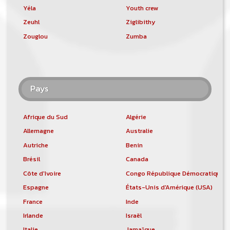
Yéla
Youth crew
Zeuhl
Ziglibithy
Zouglou
Zumba
Pays
Afrique du Sud
Algérie
Allemagne
Australie
Autriche
Benin
Brésil
Canada
Côte d'Ivoire
Congo République Démocratique
Espagne
États-Unis d'Amérique (USA)
France
Inde
Irlande
Israël
Italie
Jamaïque