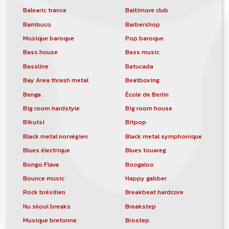
Balearic trance
Baltimore club
Bambuco
Barbershop
Musique baroque
Pop baroque
Bass house
Bass music
Bassline
Batucada
Bay Area thrash metal
Beatboxing
Benga
École de Berlin
Big room hardstyle
Big room house
Bikutsi
Bitpop
Black metal norvégien
Black metal symphonique
Blues électrique
Blues touareg
Bongo Flava
Boogaloo
Bounce music
Happy gabber
Rock brésilien
Breakbeat hardcore
Nu skool breaks
Breakstep
Musique bretonne
Brostep