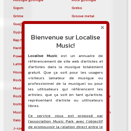
Gqom
Grebo
Grime
Groove metal
Guajira
Guaracha
Gypsy punk
Hardbag
Bienvenue sur Localise
Rap hardcore
Industrial hardcore
Music!
Hardstep
Hardstyle
Localise Music
est un annuaire de
Power noise
Heavenly voices
référencement de site web d'artistes et
Latin metal
Musique hindoustanie
d'artistes dans la musique totalement
House progressive
Tropical house
gratuit. Que ça soit pour les usagers
visiteurs (amateur de musique ou
Rock indépendant
Indietronica
professionnel de la musique) ou pour
Musique industrielle
Metal industriel
les utilisateurs qui référencent les
artistes, que ça soit en tant qu'artiste,
Rock industriel
Musique instrumentale
représentant d'artiste ou utilisateurs
Instrumental
Rock instrumental
libres.
Musique irlandaise
Rock progressif italien
Ce service vous est proposé par
Italo Disco
Italo house
l'association Music Park avec l'objectif
de promouvoir la relation direct entre le
J-core
J-pop