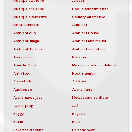
Musique aléatoire
Allaoui
Musique ancienne
Rock alternatif latino
Musique alternative
Country alternative
Metal alternatif
Ambient
Ambient dub
Ambient House
Ambient Jungle
Ambient Minimalist
Ambient Techno
Ambient industriel
Americana
Rock turc
Anarcho Punk
Musique arabo-andalouse
Anti-folk
Rock argentin
Ars subtilior
Art Rock
Austropop
Avant-funk
Avant-garde jazz
Metal avant-gardiste
Avant-prog
Axé
Baggy
Baguala
Baião
Baila
Bakersfield sound
Balearic beat