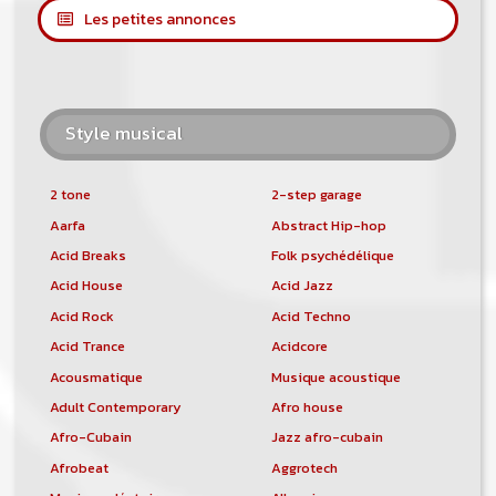
Les petites annonces
Style musical
2 tone
2-step garage
Aarfa
Abstract Hip-hop
Acid Breaks
Folk psychédélique
Acid House
Acid Jazz
Acid Rock
Acid Techno
Acid Trance
Acidcore
Acousmatique
Musique acoustique
Adult Contemporary
Afro house
Afro-Cubain
Jazz afro-cubain
Afrobeat
Aggrotech