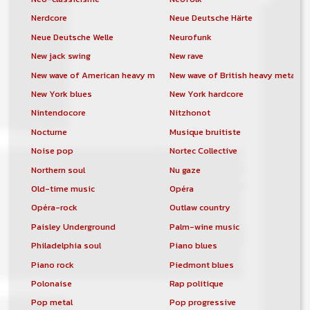
Nerdcore
Neue Deutsche Härte
Neue Deutsche Welle
Neurofunk
New jack swing
New rave
New wave of American heavy metal
New wave of British heavy metal
New York blues
New York hardcore
Nintendocore
Nitzhonot
Nocturne
Musique bruitiste
Noise pop
Nortec Collective
Northern soul
Nu gaze
Old-time music
Opéra
Opéra-rock
Outlaw country
Paisley Underground
Palm-wine music
Philadelphia soul
Piano blues
Piano rock
Piedmont blues
Polonaise
Rap politique
Pop metal
Pop progressive