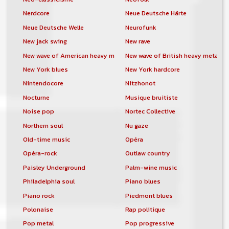
Nerdcore
Neue Deutsche Härte
Neue Deutsche Welle
Neurofunk
New jack swing
New rave
New wave of American heavy metal
New wave of British heavy metal
New York blues
New York hardcore
Nintendocore
Nitzhonot
Nocturne
Musique bruitiste
Noise pop
Nortec Collective
Northern soul
Nu gaze
Old-time music
Opéra
Opéra-rock
Outlaw country
Paisley Underground
Palm-wine music
Philadelphia soul
Piano blues
Piano rock
Piedmont blues
Polonaise
Rap politique
Pop metal
Pop progressive