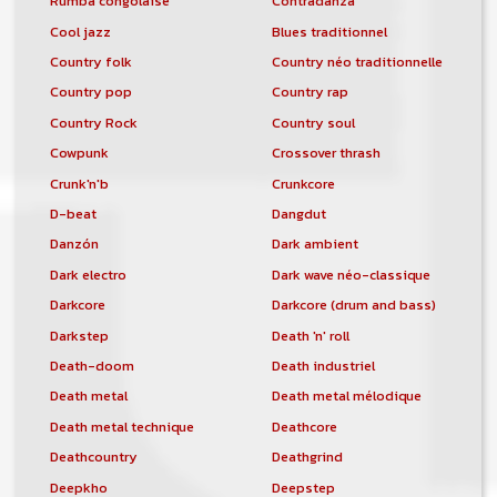
Rumba congolaise
Contradanza
Cool jazz
Blues traditionnel
Country folk
Country néo traditionnelle
Country pop
Country rap
Country Rock
Country soul
Cowpunk
Crossover thrash
Crunk'n'b
Crunkcore
D-beat
Dangdut
Danzón
Dark ambient
Dark electro
Dark wave néo-classique
Darkcore
Darkcore (drum and bass)
Darkstep
Death 'n' roll
Death-doom
Death industriel
Death metal
Death metal mélodique
Death metal technique
Deathcore
Deathcountry
Deathgrind
Deepkho
Deepstep