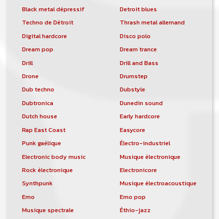
Black metal dépressif
Detroit blues
Techno de Détroit
Thrash metal allemand
Digital hardcore
Disco polo
Dream pop
Dream trance
Drill
Drill and Bass
Drone
Drumstep
Dub techno
Dubstyle
Dubtronica
Dunedin sound
Dutch house
Early hardcore
Rap East Coast
Easycore
Punk gaélique
Électro-industriel
Electronic body music
Musique électronique
Rock électronique
Electronicore
Synthpunk
Musique électroacoustique
Emo
Emo pop
Musique spectrale
Éthio-jazz