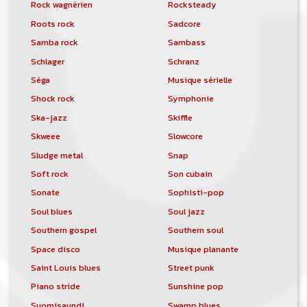
Rock wagnérien
Rocksteady
Roots rock
Sadcore
Samba rock
Sambass
Schlager
Schranz
Séga
Musique sérielle
Shock rock
Symphonie
Ska-jazz
Skiffle
Skweee
Slowcore
Sludge metal
Snap
Soft rock
Son cubain
Sonate
Sophisti-pop
Soul blues
Soul jazz
Southern gospel
Southern soul
Space disco
Musique planante
Saint Louis blues
Street punk
Piano stride
Sunshine pop
Suomisaundi
Swamp blues