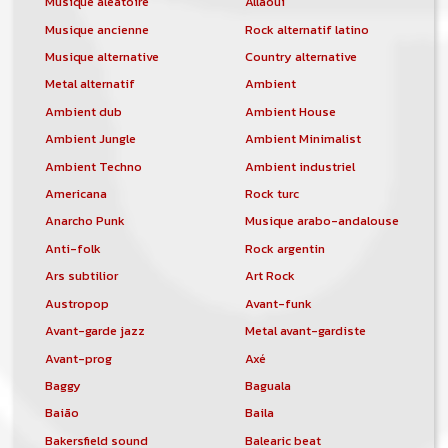
Musique aléatoire
Allaoui
Musique ancienne
Rock alternatif latino
Musique alternative
Country alternative
Metal alternatif
Ambient
Ambient dub
Ambient House
Ambient Jungle
Ambient Minimalist
Ambient Techno
Ambient industriel
Americana
Rock turc
Anarcho Punk
Musique arabo-andalouse
Anti-folk
Rock argentin
Ars subtilior
Art Rock
Austropop
Avant-funk
Avant-garde jazz
Metal avant-gardiste
Avant-prog
Axé
Baggy
Baguala
Baião
Baila
Bakersfield sound
Balearic beat