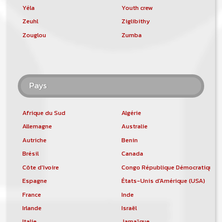
Yéla
Youth crew
Zeuhl
Ziglibithy
Zouglou
Zumba
Pays
Afrique du Sud
Algérie
Allemagne
Australie
Autriche
Benin
Brésil
Canada
Côte d'Ivoire
Congo République Démocratique
Espagne
États-Unis d'Amérique (USA)
France
Inde
Irlande
Israël
Italie
Jamaïque