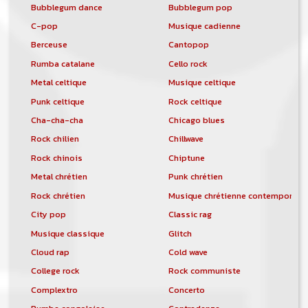
Bubblegum dance
Bubblegum pop
C-pop
Musique cadienne
Berceuse
Cantopop
Rumba catalane
Cello rock
Metal celtique
Musique celtique
Punk celtique
Rock celtique
Cha-cha-cha
Chicago blues
Rock chilien
Chillwave
Rock chinois
Chiptune
Metal chrétien
Punk chrétien
Rock chrétien
Musique chrétienne contemporain
City pop
Classic rag
Musique classique
Glitch
Cloud rap
Cold wave
College rock
Rock communiste
Complextro
Concerto