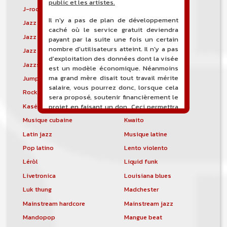
public et les artistes.
J-rock
Jangle pop
Il n'y a pas de plan de développement
Jazz blues
Jazz modal
caché où le service gratuit deviendra
Jazz Nouvelle-Orléans
Jazz punk
payant par la suite une fois un certain
nombre d'utilisateurs atteint. Il n'y a pas
Jazz vocal
Jazz-funk
d'exploitation des données dont la visée
Jazzstep
Jersey club
est un modèle économique. Néanmoins
ma grand mère disait tout travail mérite
Jump blues
Jump-up
salaire, vous pourrez donc, lorsque cela
Rock canadien
Kansas City blues
sera proposé, soutenir financièrement le
Kasékò
Kizomba
projet en faisant un don. Ceci permettra
de financer l'hébergement, le nom de
Musique cubaine
Kwaito
domaine, les heures de maintenance et
Latin jazz
Musique latine
de développement du site, et peut-être
une campagne de communication. Il va
Pop latino
Lento violento
de soit que l'ensemble de la
Léròl
Liquid funk
comptabilité sera totalement publique
visible directement sur le site.
Livetronica
Louisiana blues
Luk thung
Madchester
Un nouveau service de petites annonces
pour musicien vous est proposé sur le
Mainstream hardcore
Mainstream jazz
site. Ce service permet, lorsque vous
Mandopop
Mangue beat
êtes musiciens ou un groupe, un