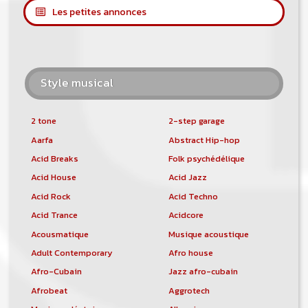
Les petites annonces
Style musical
2 tone
2-step garage
Aarfa
Abstract Hip-hop
Acid Breaks
Folk psychédélique
Acid House
Acid Jazz
Acid Rock
Acid Techno
Acid Trance
Acidcore
Acousmatique
Musique acoustique
Adult Contemporary
Afro house
Afro-Cubain
Jazz afro-cubain
Afrobeat
Aggrotech