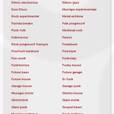
Ethnic electronica
Ethno-jazz
Euro Disco
Musique expérimentale
Rock expérimental
Metal extrême
Florida breaks
Folk progressif
Punk folk
Medieval rock
Folktronica
Forest
Rock progressif français
Freakbeat
Freeform hardcore
Freestyle
Fun-punk
Funkstep
Funktronica
Funky house
Future bass
Future garage
Future house
G-funk
Garage house
Garage punk
Musique mixte
Ghetto house
Ghettotech
Glam metal
Glam punk
Gospel blues
Musique gothique
Rock gothique