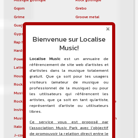
Gqom
Grebo
Grime
Groove metal
Guajira
Guaracha
Gypsy punk
Hardbag
Bienvenue sur Localise
Rap hardcore
Industrial hardcore
Music!
Hardstep
Hardstyle
Localise Music
est un annuaire de
Power noise
Heavenly voices
référencement de site web d'artistes et
Latin metal
Musique hindoustanie
d'artistes dans la musique totalement
House progressive
Tropical house
gratuit. Que ça soit pour les usagers
visiteurs (amateur de musique ou
Rock indépendant
Indietronica
professionnel de la musique) ou pour
Musique industrielle
Metal industriel
les utilisateurs qui référencent les
artistes, que ça soit en tant qu'artiste,
Rock industriel
Musique instrumentale
représentant d'artiste ou utilisateurs
Instrumental
Rock instrumental
libres.
Musique irlandaise
Rock progressif italien
Ce service vous est proposé par
Italo Disco
Italo house
l'association Music Park avec l'objectif
de promouvoir la relation direct entre le
J-core
J-pop