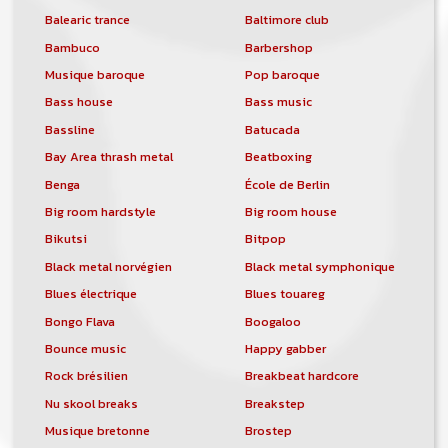
Balearic trance
Baltimore club
Bambuco
Barbershop
Musique baroque
Pop baroque
Bass house
Bass music
Bassline
Batucada
Bay Area thrash metal
Beatboxing
Benga
École de Berlin
Big room hardstyle
Big room house
Bikutsi
Bitpop
Black metal norvégien
Black metal symphonique
Blues électrique
Blues touareg
Bongo Flava
Boogaloo
Bounce music
Happy gabber
Rock brésilien
Breakbeat hardcore
Nu skool breaks
Breakstep
Musique bretonne
Brostep