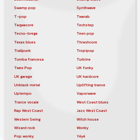
Swamp pop
Synthwave
T-pop
Twarab
Taqwacore
Techstep
Tecno-brega
Teen pop
Texas blues
Thrashcore
Trallpunk
Tropipop
Tumba francesa
Turbine
Twee Pop
UK funky
UK garage
UK hardcore
Unblack metal
Uplifting trance
Uptempo
Vaporwave
Trance vocale
West Coast blues
Rap West Coast
Jazz West Coast
Western Swing
Witch house
Wizard rock
Wonky
Pop wonky
Yéyé