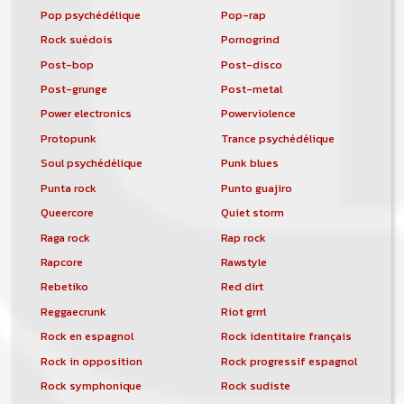
Pop psychédélique
Pop-rap
Rock suédois
Pornogrind
Post-bop
Post-disco
Post-grunge
Post-metal
Power electronics
Powerviolence
Protopunk
Trance psychédélique
Soul psychédélique
Punk blues
Punta rock
Punto guajiro
Queercore
Quiet storm
Raga rock
Rap rock
Rapcore
Rawstyle
Rebetiko
Red dirt
Reggaecrunk
Riot grrrl
Rock en espagnol
Rock identitaire français
Rock in opposition
Rock progressif espagnol
Rock symphonique
Rock sudiste