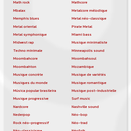
orchestre, DJ, etc... de chercher un/des
Math rock
Mathcore
musicen(s) ou un groupe, un orchestre,
Mbalax
Metalcore mélodique
un DJ, etc...
Memphis blues
Metal néo-classique
Metal oriental
Pirate Metal
Metal symphonique
Miami bass
Midwest rap
Musique minimaliste
Techno minimale
Minneapolis sound
Moombahcore
Moombahsoul
Moombahton
Mozambique
Musique concrète
Musique de variétés
Musiques du monde
Musique romantique
Música popular brasileira
Musique post-industrielle
Musique progressive
Surf music
Nardcore
Nashville sound
Nederpop
Néo-bop
Rock néo-progressif
Néo-trad
Néo-classicisme
Néofolk