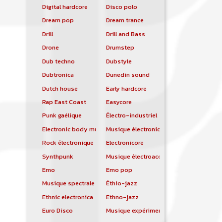
Digital hardcore
Disco polo
Dream pop
Dream trance
Drill
Drill and Bass
Drone
Drumstep
Dub techno
Dubstyle
Dubtronica
Dunedin sound
Dutch house
Early hardcore
Rap East Coast
Easycore
Punk gaélique
Électro-industriel
Electronic body music
Musique électronique
Rock électronique
Electronicore
Synthpunk
Musique électroacoustique
Emo
Emo pop
Musique spectrale
Éthio-jazz
Ethnic electronica
Ethno-jazz
Euro Disco
Musique expérimentale