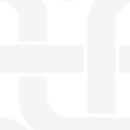
visible directement sur le site.
Un nouveau service de petites annonces
pour musicien vous est proposé sur le
site. Ce service permet, lorsque vous
êtes musiciens ou un groupe, un
orchestre, DJ, etc... de chercher un/des
musicen(s) ou un groupe, un orchestre,
un DJ, etc...