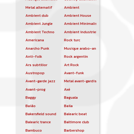
Metal alternatif
Ambient
Ambient dub
Ambient House
Ambient Jungle
Ambient Minimalist
Ambient Techno
Ambient industriel
Americana
Rock turc
Anarcho Punk
Musique arabo-andalouse
Anti-folk
Rock argentin
Ars subtilior
Art Rock
Austropop
Avant-funk
Avant-garde jazz
Metal avant-gardiste
Avant-prog
Axé
Baggy
Baguala
Baião
Baila
Bakersfield sound
Balearic beat
Balearic trance
Baltimore club
Bambuco
Barbershop