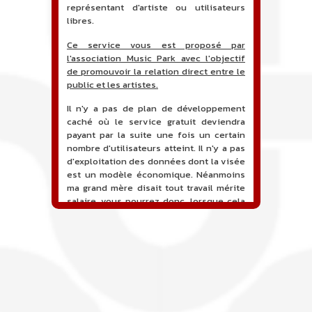
représentant d'artiste ou utilisateurs
libres.
Ce service vous est proposé par
l'association Music Park avec l'objectif
de promouvoir la relation direct entre le
public et les artistes.
Il n'y a pas de plan de développement
caché où le service gratuit deviendra
payant par la suite une fois un certain
nombre d'utilisateurs atteint. Il n'y a pas
d'exploitation des données dont la visée
est un modèle économique. Néanmoins
ma grand mère disait tout travail mérite
salaire, vous pourrez donc, lorsque cela
sera proposé, soutenir financièrement le
projet en faisant un don. Ceci permettra
de financer l'hébergement, le nom de
domaine, les heures de maintenance et
de développement du site, et peut-être
une campagne de communication. Il va
de soit que l'ensemble de la
comptabilité sera totalement publique