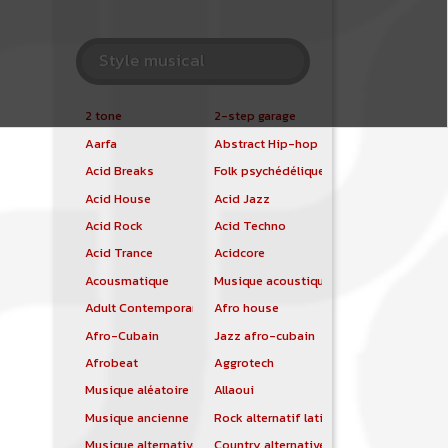
Style musical
2 tone
2-step garage
Aarfa
Abstract Hip-hop
Acid Breaks
Folk psychédélique
Acid House
Acid Jazz
Acid Rock
Acid Techno
Acid Trance
Acidcore
Acousmatique
Musique acoustique
Adult Contemporary
Afro house
Afro-Cubain
Jazz afro-cubain
Afrobeat
Aggrotech
Musique aléatoire
Allaoui
Musique ancienne
Rock alternatif latino
Musique alternative
Country alternative