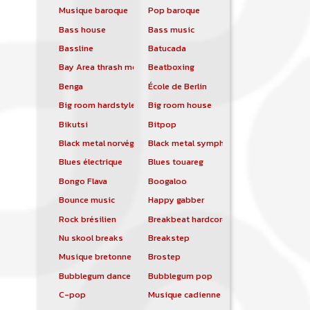
Musique baroque
Pop baroque
Bass house
Bass music
Bassline
Batucada
Bay Area thrash metal
Beatboxing
Benga
École de Berlin
Big room hardstyle
Big room house
Bikutsi
Bitpop
Black metal norvégien
Black metal symphonique
Blues électrique
Blues touareg
Bongo Flava
Boogaloo
Bounce music
Happy gabber
Rock brésilien
Breakbeat hardcore
Nu skool breaks
Breakstep
Musique bretonne
Brostep
Bubblegum dance
Bubblegum pop
C-pop
Musique cadienne