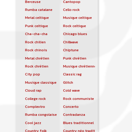
Berceuse
Cantopop
Rumba catalane
Cello rock
Metal celtique
Musique celtique
Punk celtique
Rock celtique
Cha-cha-cha
Chicago blues
Rock chilien
Chillwave
Rock chinois
Chiptune
Metal chrétien
Punk chrétien
Rock chrétien
Musique chrétienne contemporaine
City pop
Classic rag
Musique classique
Glitch
Cloud rap
Cold wave
College rock
Rock communiste
Complextro
Concerto
Rumba congolaise
Contradanza
Cool jazz
Blues traditionnel
Country folk
Country néo traditionnelle