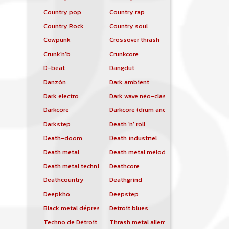
Country pop
Country rap
Country Rock
Country soul
Cowpunk
Crossover thrash
Crunk'n'b
Crunkcore
D-beat
Dangdut
Danzón
Dark ambient
Dark electro
Dark wave néo-classique
Darkcore
Darkcore (drum and bass)
Darkstep
Death 'n' roll
Death-doom
Death industriel
Death metal
Death metal mélodique
Death metal technique
Deathcore
Deathcountry
Deathgrind
Deepkho
Deepstep
Black metal dépressif
Detroit blues
Techno de Détroit
Thrash metal allemand