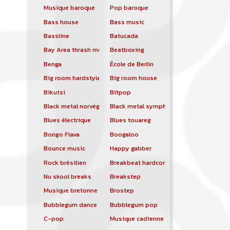
Musique baroque
Pop baroque
Bass house
Bass music
Bassline
Batucada
Bay Area thrash metal
Beatboxing
Benga
École de Berlin
Big room hardstyle
Big room house
Bikutsi
Bitpop
Black metal norvégien
Black metal symphonique
Blues électrique
Blues touareg
Bongo Flava
Boogaloo
Bounce music
Happy gabber
Rock brésilien
Breakbeat hardcore
Nu skool breaks
Breakstep
Musique bretonne
Brostep
Bubblegum dance
Bubblegum pop
C-pop
Musique cadienne