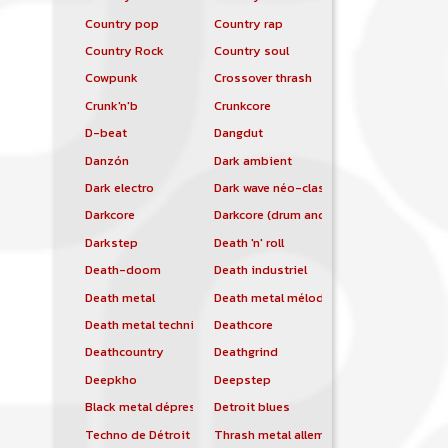
Country pop
Country rap
Country Rock
Country soul
Cowpunk
Crossover thrash
Crunk'n'b
Crunkcore
D-beat
Dangdut
Danzón
Dark ambient
Dark electro
Dark wave néo-classique
Darkcore
Darkcore (drum and bass)
Darkstep
Death 'n' roll
Death-doom
Death industriel
Death metal
Death metal mélodique
Death metal technique
Deathcore
Deathcountry
Deathgrind
Deepkho
Deepstep
Black metal dépressif
Detroit blues
Techno de Détroit
Thrash metal allemand