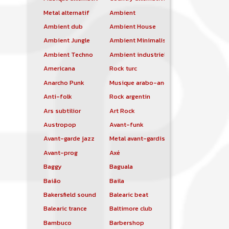
Metal alternatif
Ambient
Ambient dub
Ambient House
Ambient Jungle
Ambient Minimalist
Ambient Techno
Ambient industriel
Americana
Rock turc
Anarcho Punk
Musique arabo-andalouse
Anti-folk
Rock argentin
Ars subtilior
Art Rock
Austropop
Avant-funk
Avant-garde jazz
Metal avant-gardiste
Avant-prog
Axé
Baggy
Baguala
Baião
Baila
Bakersfield sound
Balearic beat
Balearic trance
Baltimore club
Bambuco
Barbershop