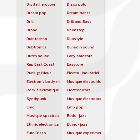
Digital hardcore
Disco polo
Dream pop
Dream trance
Drill
Drill and Bass
Drone
Drumstep
Dub techno
Dubstyle
Dubtronica
Dunedin sound
Dutch house
Early hardcore
Rap East Coast
Easycore
Punk gaélique
Électro-industriel
Electronic body music
Musique électronique
Rock électronique
Electronicore
Synthpunk
Musique électroacoustique
Emo
Emo pop
Musique spectrale
Éthio-jazz
Ethnic electronica
Ethno-jazz
Euro Disco
Musique expérimentale