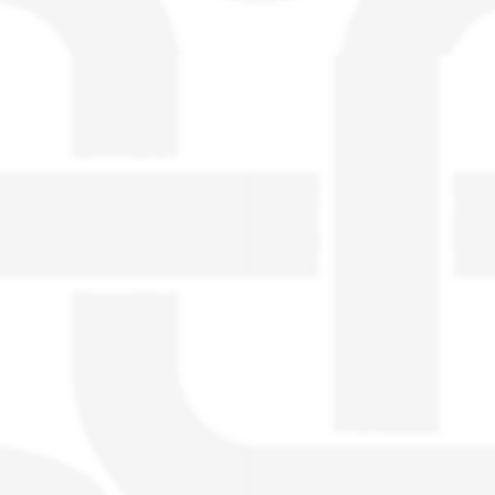
visible directement sur le site.
Un nouveau service de petites annonces
pour musicien vous est proposé sur le
site. Ce service permet, lorsque vous
êtes musiciens ou un groupe, un
orchestre, DJ, etc... de chercher un/des
musicen(s) ou un groupe, un orchestre,
un DJ, etc...