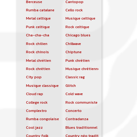
Berceuse
Cantopop
Rumba catalane
Cello rock
Metal celtique
Musique celtique
Punk celtique
Rock celtique
Cha-cha-cha
Chicago blues
Rock chilien
Chillwave
Rock chinois
Chiptune
Metal chrétien
Punk chrétien
Rock chrétien
Musique chrétienne contemporaine
City pop
Classic rag
Musique classique
Glitch
Cloud rap
Cold wave
College rock
Rock communiste
Complextro
Concerto
Rumba congolaise
Contradanza
Cool jazz
Blues traditionnel
Country folk
Country néo traditionnelle