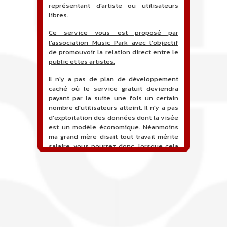
représentant d'artiste ou utilisateurs
libres.
Ce service vous est proposé par
l'association Music Park avec l'objectif
de promouvoir la relation direct entre le
public et les artistes.
Il n'y a pas de plan de développement
caché où le service gratuit deviendra
payant par la suite une fois un certain
nombre d'utilisateurs atteint. Il n'y a pas
d'exploitation des données dont la visée
est un modèle économique. Néanmoins
ma grand mère disait tout travail mérite
salaire, vous pourrez donc, lorsque cela
sera proposé, soutenir financièrement le
projet en faisant un don. Ceci permettra
de financer l'hébergement, le nom de
domaine, les heures de maintenance et
de développement du site, et peut-être
une campagne de communication. Il va
de soit que l'ensemble de la
comptabilité sera totalement publique