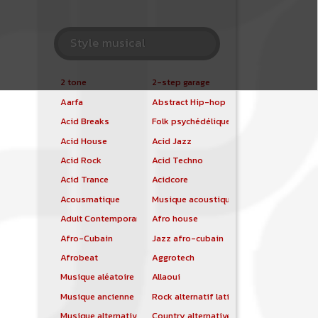
Style musical
2 tone
2-step garage
Aarfa
Abstract Hip-hop
Acid Breaks
Folk psychédélique
Acid House
Acid Jazz
Acid Rock
Acid Techno
Acid Trance
Acidcore
Acousmatique
Musique acoustique
Adult Contemporary
Afro house
Afro-Cubain
Jazz afro-cubain
Afrobeat
Aggrotech
Musique aléatoire
Allaoui
Musique ancienne
Rock alternatif latino
Musique alternative
Country alternative