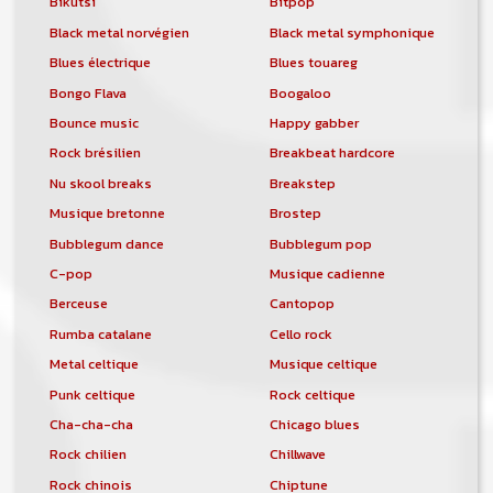
Bikutsi
Bitpop
Black metal norvégien
Black metal symphonique
Blues électrique
Blues touareg
Bongo Flava
Boogaloo
Bounce music
Happy gabber
Rock brésilien
Breakbeat hardcore
Nu skool breaks
Breakstep
Musique bretonne
Brostep
Bubblegum dance
Bubblegum pop
C-pop
Musique cadienne
Berceuse
Cantopop
Rumba catalane
Cello rock
Metal celtique
Musique celtique
Punk celtique
Rock celtique
Cha-cha-cha
Chicago blues
Rock chilien
Chillwave
Rock chinois
Chiptune