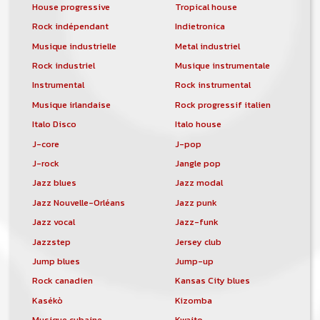
House progressive
Tropical house
Rock indépendant
Indietronica
Musique industrielle
Metal industriel
Rock industriel
Musique instrumentale
Instrumental
Rock instrumental
Musique irlandaise
Rock progressif italien
Italo Disco
Italo house
J-core
J-pop
J-rock
Jangle pop
Jazz blues
Jazz modal
Jazz Nouvelle-Orléans
Jazz punk
Jazz vocal
Jazz-funk
Jazzstep
Jersey club
Jump blues
Jump-up
Rock canadien
Kansas City blues
Kasékò
Kizomba
Musique cubaine
Kwaito