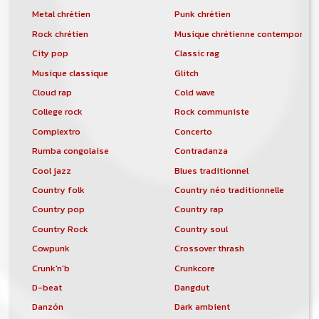
Metal chrétien
Punk chrétien
Rock chrétien
Musique chrétienne contemporain
City pop
Classic rag
Musique classique
Glitch
Cloud rap
Cold wave
College rock
Rock communiste
Complextro
Concerto
Rumba congolaise
Contradanza
Cool jazz
Blues traditionnel
Country folk
Country néo traditionnelle
Country pop
Country rap
Country Rock
Country soul
Cowpunk
Crossover thrash
Crunk'n'b
Crunkcore
D-beat
Dangdut
Danzón
Dark ambient