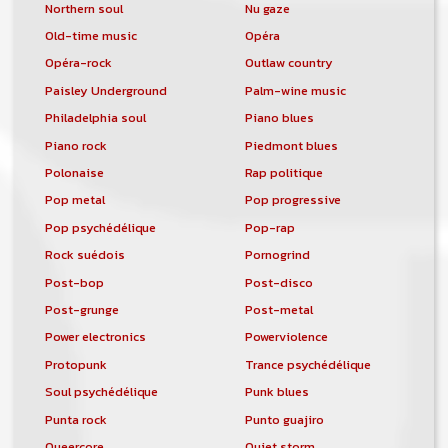
Northern soul
Nu gaze
Old-time music
Opéra
Opéra-rock
Outlaw country
Paisley Underground
Palm-wine music
Philadelphia soul
Piano blues
Piano rock
Piedmont blues
Polonaise
Rap politique
Pop metal
Pop progressive
Pop psychédélique
Pop-rap
Rock suédois
Pornogrind
Post-bop
Post-disco
Post-grunge
Post-metal
Power electronics
Powerviolence
Protopunk
Trance psychédélique
Soul psychédélique
Punk blues
Punta rock
Punto guajiro
Queercore
Quiet storm