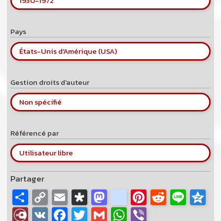
1930
-
1972
Pays
États-Unis d'Amérique (USA)
Gestion droits d'auteur
Non spécifié
Référencé par
Utilisateur libre
Partager
S
C
E
Di
M
vi
Pi
R
Li
Q
h
o
m
as
as
a
nt
e
n
z
Di
V
Fa
T
G
W
Vi