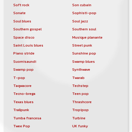
Soft rock
Son cubain
Sonate
Sophisti-pop
Soul blues
Soul jazz
Southern gospel
Southern soul
Space disco
Musique planante
Saint Louis blues
Street punk
Piano stride
Sunshine pop
Suomisaundi
Swamp blues
Swamp pop
Synthwave
T-pop
Twarab
Taqwacore
Techstep
Tecno-brega
Teen pop
Texas blues
Thrashcore
Trallpunk
Tropipop
Tumba francesa
Turbine
Twee Pop
UK funky