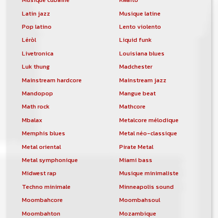
Latin jazz
Musique latine
Pop latino
Lento violento
Léròl
Liquid funk
Livetronica
Louisiana blues
Luk thung
Madchester
Mainstream hardcore
Mainstream jazz
Mandopop
Mangue beat
Math rock
Mathcore
Mbalax
Metalcore mélodique
Memphis blues
Metal néo-classique
Metal oriental
Pirate Metal
Metal symphonique
Miami bass
Midwest rap
Musique minimaliste
Techno minimale
Minneapolis sound
Moombahcore
Moombahsoul
Moombahton
Mozambique