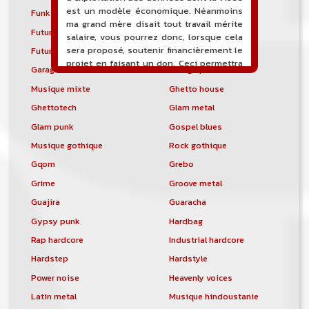
est un modèle économique. Néanmoins
Funktronica
Funky house
ma grand mère disait tout travail mérite
Future bass
Future garage
salaire, vous pourrez donc, lorsque cela
sera proposé, soutenir financièrement le
Future house
G-funk
projet en faisant un don. Ceci permettra
Garage house
Garage punk
de financer l'hébergement, le nom de
Musique mixte
Ghetto house
domaine, les heures de maintenance et
de développement du site, et peut-être
Ghettotech
Glam metal
une campagne de communication. Il va
Glam punk
Gospel blues
de soit que l'ensemble de la
comptabilité sera totalement publique
Musique gothique
Rock gothique
visible directement sur le site.
Gqom
Grebo
Un nouveau service de petites annonces
Grime
Groove metal
pour musicien vous est proposé sur le
Guajira
Guaracha
site. Ce service permet, lorsque vous
êtes musiciens ou un groupe, un
Gypsy punk
Hardbag
orchestre, DJ, etc... de chercher un/des
Rap hardcore
Industrial hardcore
musicen(s) ou un groupe, un orchestre,
un DJ, etc...
Hardstep
Hardstyle
Power noise
Heavenly voices
Latin metal
Musique hindoustanie