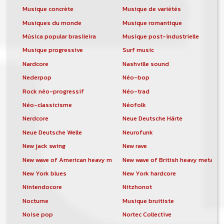
Musique concrète
Musique de variétés
Musiques du monde
Musique romantique
Música popular brasileira
Musique post-industrielle
Musique progressive
Surf music
Nardcore
Nashville sound
Nederpop
Néo-bop
Rock néo-progressif
Néo-trad
Néo-classicisme
Néofolk
Nerdcore
Neue Deutsche Härte
Neue Deutsche Welle
Neurofunk
New jack swing
New rave
New wave of American heavy metal
New wave of British heavy metal
New York blues
New York hardcore
Nintendocore
Nitzhonot
Nocturne
Musique bruitiste
Noise pop
Nortec Collective