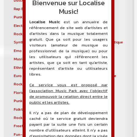
Bienvenue sur Localise
Dutch house
Early hardcore
Music!
Rap East Coast
Easycore
Punk gaélique
Électro-industriel
Localise Music
est un annuaire de
Electronic body music
Musique électronique
référencement de site web d'artistes et
d'artistes dans la musique totalement
Rock électronique
Electronicore
gratuit. Que ça soit pour les usagers
Synthpunk
Musique électroacoustique
visiteurs (amateur de musique ou
Emo
Emo pop
professionnel de la musique) ou pour
les utilisateurs qui référencent les
Musique spectrale
Éthio-jazz
artistes, que ça soit en tant qu'artiste,
Ethnic electronica
Ethno-jazz
représentant d'artiste ou utilisateurs
libres.
Euro Disco
Musique expérimentale
Rock expérimental
Metal extrême
Ce service vous est proposé par
l'association Music Park avec l'objectif
Florida breaks
Folk progressif
de promouvoir la relation direct entre le
Punk folk
Medieval rock
public et les artistes.
Folktronica
Forest
Il n'y a pas de plan de développement
Rock progressif français
Freakbeat
caché où le service gratuit deviendra
payant par la suite une fois un certain
Freeform hardcore
Freestyle
nombre d'utilisateurs atteint. Il n'y a pas
Fun-punk
Funkstep
d'exploitation des données dont la visée