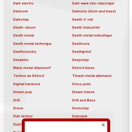
Dark electro
Dark wave néo-classique
Darkcore
Darkcore (drum and bass)
Darkstep
Death 'n' roll
Death-doom
Death industriel
Death metal
Death metal mélodique
Death metal technique
Deathcore
Deathcountry
Deathgrind
Deepkho
Deepstep
Black metal dépressif
Detroit blues
Techno de Détroit
Thrash metal allemand
Digital hardcore
Disco polo
Dream pop
Dream trance
Drill
Drill and Bass
Drone
Drumstep
Dub techno
Dubstyle
Dubtronica
Dunedin sound