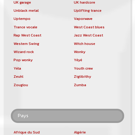
UK garage
UK hardcore
Unblack metal
Uplifting trance
Uptempo
Vaporwave
Trance vocale
West Coast blues
Rap West Coast
Jazz West Coast
Western Swing
Witch house
Wizard rock
Wonky
Pop wonky
Yéyé
Yéla
Youth crew
Zeuhl
Ziglibithy
Zouglou
Zumba
Pays
Afrique du Sud
Algérie