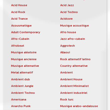
Acid House
Acid Jazz
Acid Rock
Acid Techno
Acid Trance
Acidcore
Acousmatique
Musique acoustique
Adult Contemporary
Afro house
Afro-Cubain
Jazz afro-cubain
Afrobeat
Aggrotech
Musique aléatoire
Allaoui
Musique ancienne
Rock alternatif latino
Musique alternative
Country alternative
Metal alternatif
Ambient
Ambient dub
Ambient House
Ambient Jungle
Ambient Minimalist
Ambient Techno
Ambient industriel
Americana
Rock turc
Anarcho Punk
Musique arabo-andalouse