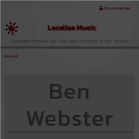
Aller au contenu principal
Menu du compte de l'utilisateur
Se connecter
Localise Music
L'annuaire musical des sites web d'artistes et des artistes
Accueil
Ben
Webster