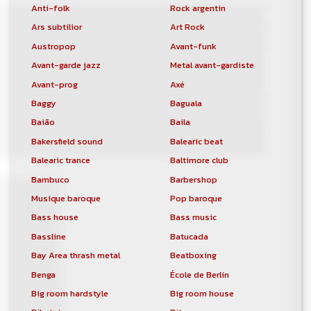
Anti-folk
Rock argentin
Ars subtilior
Art Rock
Austropop
Avant-funk
Avant-garde jazz
Metal avant-gardiste
Avant-prog
Axé
Baggy
Baguala
Baião
Baila
Bakersfield sound
Balearic beat
Balearic trance
Baltimore club
Bambuco
Barbershop
Musique baroque
Pop baroque
Bass house
Bass music
Bassline
Batucada
Bay Area thrash metal
Beatboxing
Benga
École de Berlin
Big room hardstyle
Big room house