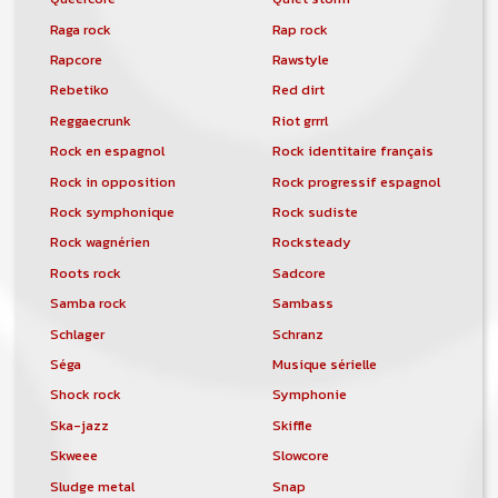
Raga rock
Rap rock
Rapcore
Rawstyle
Rebetiko
Red dirt
Reggaecrunk
Riot grrrl
Rock en espagnol
Rock identitaire français
Rock in opposition
Rock progressif espagnol
Rock symphonique
Rock sudiste
Rock wagnérien
Rocksteady
Roots rock
Sadcore
Samba rock
Sambass
Schlager
Schranz
Séga
Musique sérielle
Shock rock
Symphonie
Ska-jazz
Skiffle
Skweee
Slowcore
Sludge metal
Snap