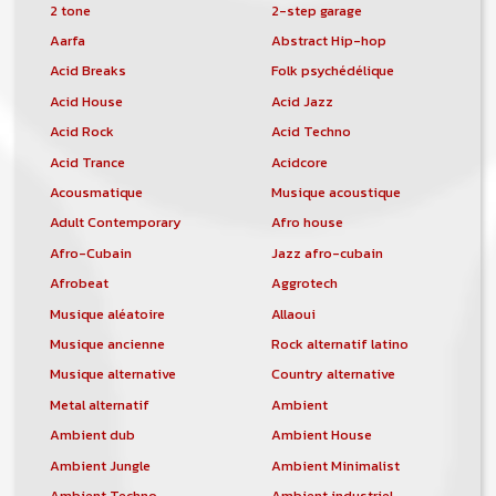
2 tone
2-step garage
Aarfa
Abstract Hip-hop
Acid Breaks
Folk psychédélique
Acid House
Acid Jazz
Acid Rock
Acid Techno
Acid Trance
Acidcore
Acousmatique
Musique acoustique
Adult Contemporary
Afro house
Afro-Cubain
Jazz afro-cubain
Afrobeat
Aggrotech
Musique aléatoire
Allaoui
Musique ancienne
Rock alternatif latino
Musique alternative
Country alternative
Metal alternatif
Ambient
Ambient dub
Ambient House
Ambient Jungle
Ambient Minimalist
Ambient Techno
Ambient industriel