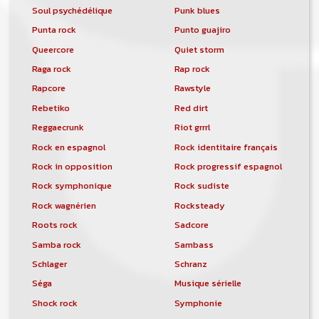
Soul psychédélique
Punk blues
Punta rock
Punto guajiro
Queercore
Quiet storm
Raga rock
Rap rock
Rapcore
Rawstyle
Rebetiko
Red dirt
Reggaecrunk
Riot grrrl
Rock en espagnol
Rock identitaire français
Rock in opposition
Rock progressif espagnol
Rock symphonique
Rock sudiste
Rock wagnérien
Rocksteady
Roots rock
Sadcore
Samba rock
Sambass
Schlager
Schranz
Séga
Musique sérielle
Shock rock
Symphonie