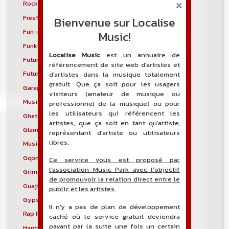
Rock progressif français
Freakbeat
Freeform hardcore
Freestyle
Bienvenue sur Localise
Fun-punk
Funkstep
Music!
Funktronica
Funky house
Localise Music
est un annuaire de
Future bass
Future garage
référencement de site web d'artistes et
Future house
G-funk
d'artistes dans la musique totalement
gratuit. Que ça soit pour les usagers
Garage house
Garage punk
visiteurs (amateur de musique ou
Musique mixte
Ghetto house
professionnel de la musique) ou pour
les utilisateurs qui référencent les
Ghettotech
Glam metal
artistes, que ça soit en tant qu'artiste,
Glam punk
Gospel blues
représentant d'artiste ou utilisateurs
libres.
Musique gothique
Rock gothique
Gqom
Grebo
Ce service vous est proposé par
l'association Music Park avec l'objectif
Grime
Groove metal
de promouvoir la relation direct entre le
Guajira
Guaracha
public et les artistes.
Gypsy punk
Hardbag
Il n'y a pas de plan de développement
Rap hardcore
Industrial hardcore
caché où le service gratuit deviendra
payant par la suite une fois un certain
Hardstep
Hardstyle