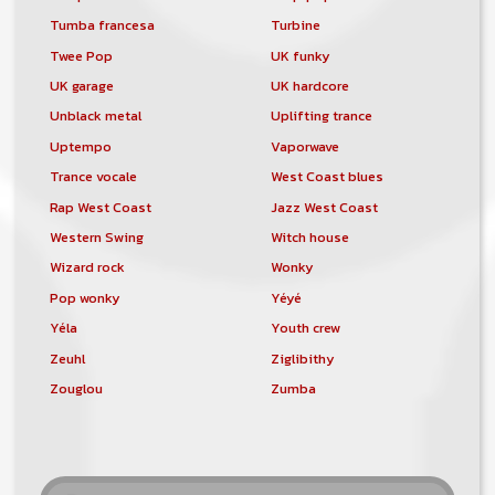
Tumba francesa
Turbine
Twee Pop
UK funky
UK garage
UK hardcore
Unblack metal
Uplifting trance
Uptempo
Vaporwave
Trance vocale
West Coast blues
Rap West Coast
Jazz West Coast
Western Swing
Witch house
Wizard rock
Wonky
Pop wonky
Yéyé
Yéla
Youth crew
Zeuhl
Ziglibithy
Zouglou
Zumba