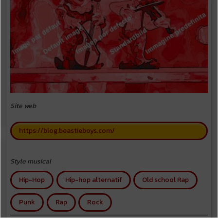
Site web
https://blog.beastieboys.com/
Style musical
Hip-Hop
Hip-hop alternatif
Old school Rap
Punk
Rap
Rock