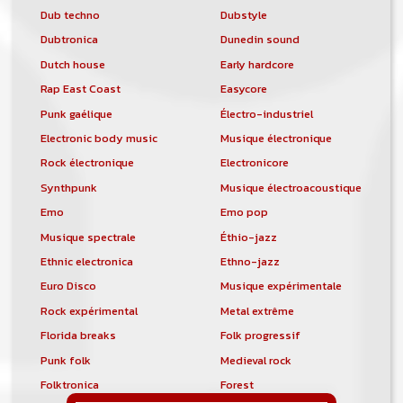
Dub techno
Dubstyle
Dubtronica
Dunedin sound
Dutch house
Early hardcore
Rap East Coast
Easycore
Punk gaélique
Électro-industriel
Electronic body music
Musique électronique
Rock électronique
Electronicore
Synthpunk
Musique électroacoustique
Emo
Emo pop
Musique spectrale
Éthio-jazz
Ethnic electronica
Ethno-jazz
Euro Disco
Musique expérimentale
Rock expérimental
Metal extrême
Florida breaks
Folk progressif
Punk folk
Medieval rock
Folktronica
Forest