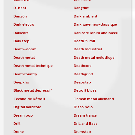
D-beat
Dangdut
Danzón
Dark ambient
Dark electro
Dark wave néo-classique
Darkcore
Darkcore (drum and bass)
Darkstep
Death 'n' roll
Death-doom
Death industriel
Death metal
Death metal mélodique
Death metal technique
Deathcore
Deathcountry
Deathgrind
Deepkho
Deepstep
Black metal dépressif
Detroit blues
Techno de Détroit
Thrash metal allemand
Digital hardcore
Disco polo
Dream pop
Dream trance
Drill
Drill and Bass
Drone
Drumstep