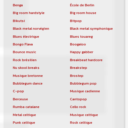
Benga
École de Berlin
Big room hardstyle
Big room house
Bikutsi
Bitpop
Black metal norvégien
Black metal symphonique
Blues électrique
Blues touareg
Bongo Flava
Boogaloo
Bounce music
Happy gabber
Rock brésilien
Breakbeat hardcore
Nu skool breaks
Breakstep
Musique bretonne
Brostep
Bubblegum dance
Bubblegum pop
C-pop
Musique cadienne
Berceuse
Cantopop
Rumba catalane
Cello rock
Metal celtique
Musique celtique
Punk celtique
Rock celtique