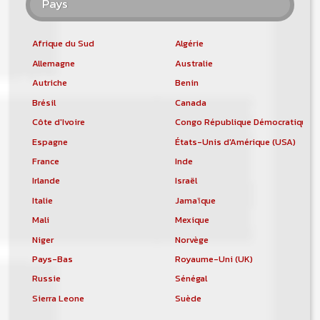
Pays
Afrique du Sud
Algérie
Allemagne
Australie
Autriche
Benin
Brésil
Canada
Côte d'Ivoire
Congo République Démocratique
Espagne
États-Unis d'Amérique (USA)
France
Inde
Irlande
Israël
Italie
Jamaïque
Mali
Mexique
Niger
Norvège
Pays-Bas
Royaume-Uni (UK)
Russie
Sénégal
Sierra Leone
Suède