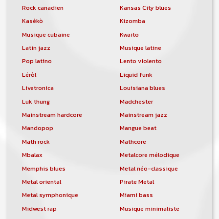
Rock canadien
Kansas City blues
Kasékò
Kizomba
Musique cubaine
Kwaito
Latin jazz
Musique latine
Pop latino
Lento violento
Léròl
Liquid funk
Livetronica
Louisiana blues
Luk thung
Madchester
Mainstream hardcore
Mainstream jazz
Mandopop
Mangue beat
Math rock
Mathcore
Mbalax
Metalcore mélodique
Memphis blues
Metal néo-classique
Metal oriental
Pirate Metal
Metal symphonique
Miami bass
Midwest rap
Musique minimaliste