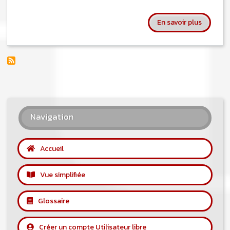
sur Beas
En savoir plus
Navigation
Accueil
Vue simplifiée
Glossaire
Créer un compte Utilisateur libre