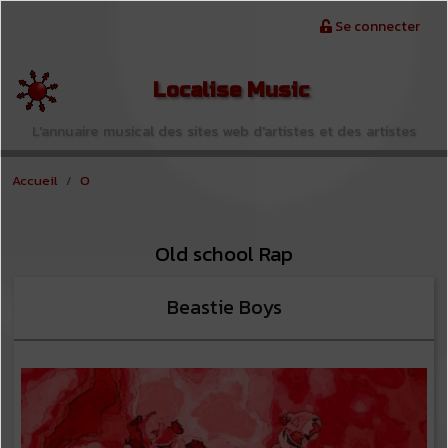
Aller au contenu principal
Menu du compte de l'utilisateur
Se connecter
Localise Music
L'annuaire musical des sites web d'artistes et des artistes
Accueil
O
Old school Rap
Beastie Boys