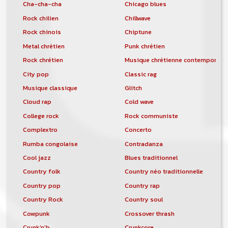
Cha-cha-cha
Chicago blues
Rock chilien
Chillwave
Rock chinois
Chiptune
Metal chrétien
Punk chrétien
Rock chrétien
Musique chrétienne contemporain
City pop
Classic rag
Musique classique
Glitch
Cloud rap
Cold wave
College rock
Rock communiste
Complextro
Concerto
Rumba congolaise
Contradanza
Cool jazz
Blues traditionnel
Country folk
Country néo traditionnelle
Country pop
Country rap
Country Rock
Country soul
Cowpunk
Crossover thrash
Crunk'n'b
Crunkcore