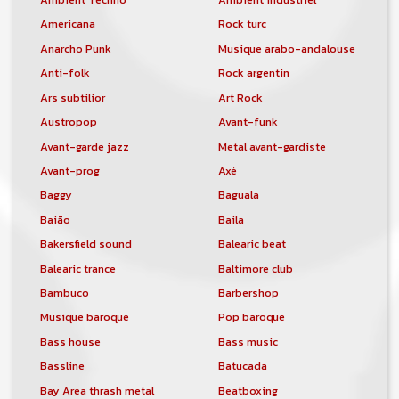
Americana
Rock turc
Anarcho Punk
Musique arabo-andalouse
Anti-folk
Rock argentin
Ars subtilior
Art Rock
Austropop
Avant-funk
Avant-garde jazz
Metal avant-gardiste
Avant-prog
Axé
Baggy
Baguala
Baião
Baila
Bakersfield sound
Balearic beat
Balearic trance
Baltimore club
Bambuco
Barbershop
Musique baroque
Pop baroque
Bass house
Bass music
Bassline
Batucada
Bay Area thrash metal
Beatboxing