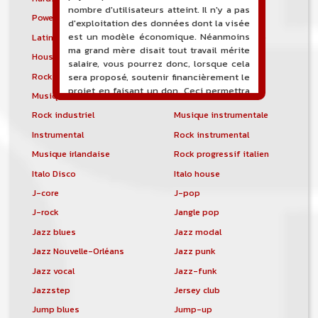
nombre d'utilisateurs atteint. Il n'y a pas
Power noise
Heavenly voices
d'exploitation des données dont la visée
est un modèle économique. Néanmoins
Latin metal
Musique hindoustanie
ma grand mère disait tout travail mérite
House progressive
Tropical house
salaire, vous pourrez donc, lorsque cela
Rock indépendant
Indietronica
sera proposé, soutenir financièrement le
projet en faisant un don. Ceci permettra
Musique industrielle
Metal industriel
de financer l'hébergement, le nom de
Rock industriel
Musique instrumentale
domaine, les heures de maintenance et
de développement du site, et peut-être
Instrumental
Rock instrumental
une campagne de communication. Il va
Musique irlandaise
Rock progressif italien
de soit que l'ensemble de la
comptabilité sera totalement publique
Italo Disco
Italo house
visible directement sur le site.
J-core
J-pop
Un nouveau service de petites annonces
J-rock
Jangle pop
pour musicien vous est proposé sur le
Jazz blues
Jazz modal
site. Ce service permet, lorsque vous
êtes musiciens ou un groupe, un
Jazz Nouvelle-Orléans
Jazz punk
orchestre, DJ, etc... de chercher un/des
Jazz vocal
Jazz-funk
musicen(s) ou un groupe, un orchestre,
Jazzstep
Jersey club
un DJ, etc...
Jump blues
Jump-up