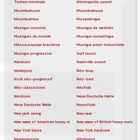
Techno minimale
Minneapolis sound
Moombahcore
Moombahsoul
Moombahton
Mozambique
Musique concrète
Musique de variétés
Musiques du monde
Musique romantique
Música popular brasileira
Musique post-industrielle
Musique progressive
Surf music
Nardcore
Nashville sound
Nederpop
Néo-bop
Rock néo-progressif
Néo-trad
Néo-classicisme
Néofolk
Nerdcore
Neue Deutsche Härte
Neue Deutsche Welle
Neurofunk
New jack swing
New rave
New wave of American heavy metal
New wave of British heavy metal
New York blues
New York hardcore
Nintendocore
Nitzhonot