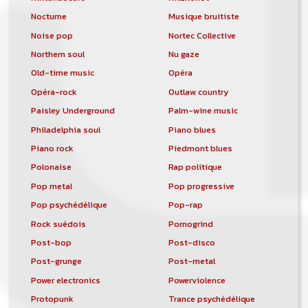
Nocturne
Musique bruitiste
Noise pop
Nortec Collective
Northern soul
Nu gaze
Old-time music
Opéra
Opéra-rock
Outlaw country
Paisley Underground
Palm-wine music
Philadelphia soul
Piano blues
Piano rock
Piedmont blues
Polonaise
Rap politique
Pop metal
Pop progressive
Pop psychédélique
Pop-rap
Rock suédois
Pornogrind
Post-bop
Post-disco
Post-grunge
Post-metal
Power electronics
Powerviolence
Protopunk
Trance psychédélique