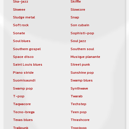
Ska-jazz
Skiffle
Skweee
Slowcore
Sludge metal
Snap
Soft rock
Son cubain
Sonate
Sophisti-pop
Soul blues
Soul jazz
Southern gospel
Southern soul
Space disco
Musique planante
Saint Louis blues
Street punk
Piano stride
Sunshine pop
Suomisaundi
Swamp blues
Swamp pop
Synthwave
T-pop
Twarab
Taqwacore
Techstep
Tecno-brega
Teen pop
Texas blues
Thrashcore
Trallpunk
Tropipop