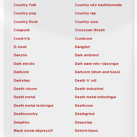
Country folk
Country néo traditionnelle
Country pop
Country rap
Country Rock
Country soul
Cowpunk
Crossover thrash
Crunk'n'b
Crunkcore
D-beat
Dangdut
Danzón
Dark ambient
Dark electro
Dark wave néo-classique
Darkcore
Darkcore (drum and bass)
Darkstep
Death 'n' roll
Death-doom
Death industriel
Death metal
Death metal mélodique
Death metal technique
Deathcore
Deathcountry
Deathgrind
Deepkho
Deepstep
Black metal dépressif
Detroit blues