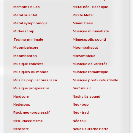
Memphis blues
Metal néo-classique
Metal oriental
Pirate Metal
Metal symphonique
Miami bass
Midwest rap
Musique minimaliste
Techno minimale
Minneapolis sound
Moombahcore
Moombahsoul
Moombahton
Mozambique
Musique concrète
Musique de variétés
Musiques du monde
Musique romantique
Música popular brasileira
Musique post-industrielle
Musique progressive
Surf music
Nardcore
Nashville sound
Nederpop
Néo-bop
Rock néo-progressif
Néo-trad
Néo-classicisme
Néofolk
Nerdcore
Neue Deutsche Härte