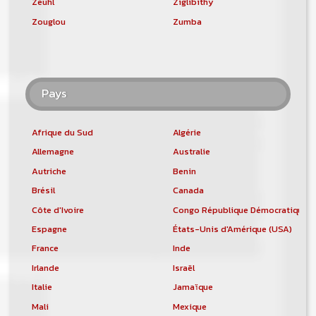
Zeuhl
Ziglibithy
Zouglou
Zumba
Pays
Afrique du Sud
Algérie
Allemagne
Australie
Autriche
Benin
Brésil
Canada
Côte d'Ivoire
Congo République Démocratique
Espagne
États-Unis d'Amérique (USA)
France
Inde
Irlande
Israël
Italie
Jamaïque
Mali
Mexique