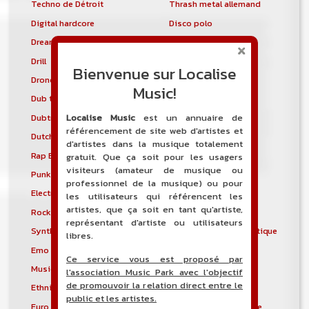
Techno de Détroit
Thrash metal allemand
Digital hardcore
Disco polo
Dream pop
Dream trance
Drill
Drill and Bass
Bienvenue sur Localise
Drone
Drumstep
Music!
Dub techno
Dubstyle
Localise Music
est un annuaire de
Dubtronica
Dunedin sound
référencement de site web d'artistes et
Dutch house
Early hardcore
d'artistes dans la musique totalement
Rap East Coast
Easycore
gratuit. Que ça soit pour les usagers
visiteurs (amateur de musique ou
Punk gaélique
Électro-industriel
professionnel de la musique) ou pour
Electronic body music
Musique électronique
les utilisateurs qui référencent les
artistes, que ça soit en tant qu'artiste,
Rock électronique
Electronicore
représentant d'artiste ou utilisateurs
Synthpunk
Musique électroacoustique
libres.
Emo
Emo pop
Ce service vous est proposé par
Musique spectrale
Éthio-jazz
l'association Music Park avec l'objectif
de promouvoir la relation direct entre le
Ethnic electronica
Ethno-jazz
public et les artistes.
Euro Disco
Musique expérimentale