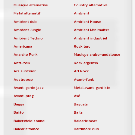
Musique alternative
Country alternative
Metal alternatif
Ambient
Ambient dub
Ambient House
Ambient Jungle
Ambient Minimalist
Ambient Techno
Ambient industriel
Americana
Rock turc
Anarcho Punk
Musique arabo-andalouse
Anti-folk
Rock argentin
Ars subtilior
Art Rock
Austropop
Avant-funk
Avant-garde jazz
Metal avant-gardiste
Avant-prog
Axé
Baggy
Baguala
Baião
Baila
Bakersfield sound
Balearic beat
Balearic trance
Baltimore club