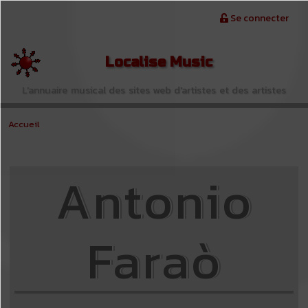
Aller au contenu principal
Menu du compte de l'utilisateur
Se connecter
Localise Music
L'annuaire musical des sites web d'artistes et des artistes
Accueil
Antonio
Faraò