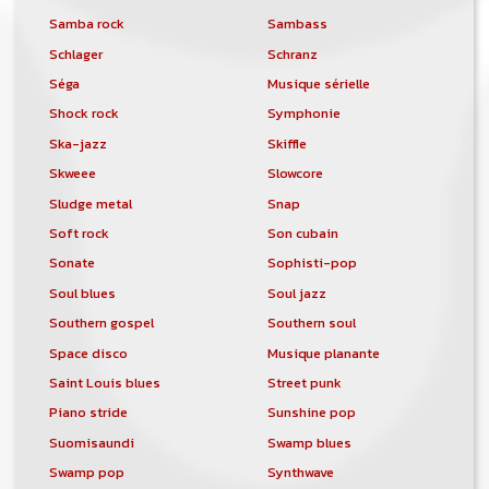
Samba rock
Sambass
Schlager
Schranz
Séga
Musique sérielle
Shock rock
Symphonie
Ska-jazz
Skiffle
Skweee
Slowcore
Sludge metal
Snap
Soft rock
Son cubain
Sonate
Sophisti-pop
Soul blues
Soul jazz
Southern gospel
Southern soul
Space disco
Musique planante
Saint Louis blues
Street punk
Piano stride
Sunshine pop
Suomisaundi
Swamp blues
Swamp pop
Synthwave