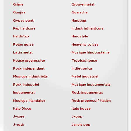
musicen(s) ou un groupe, un orchestre,
Grime
Groove metal
un DJ, etc...
Guajira
Guaracha
Gypsy punk
Hardbag
Rap hardcore
Industrial hardcore
Hardstep
Hardstyle
Power noise
Heavenly voices
Latin metal
Musique hindoustanie
House progressive
Tropical house
Rock indépendant
Indietronica
Musique industrielle
Metal industriel
Rock industriel
Musique instrumentale
Instrumental
Rock instrumental
Musique irlandaise
Rock progressif italien
Italo Disco
Italo house
J-core
J-pop
J-rock
Jangle pop