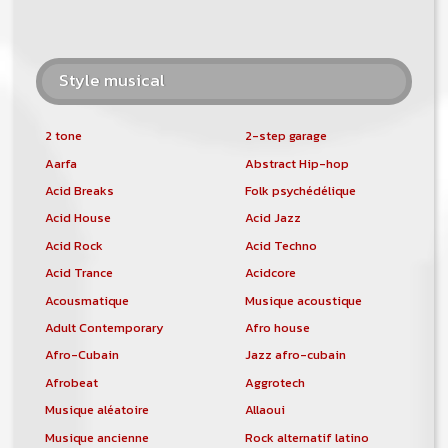
Style musical
2 tone
2-step garage
Aarfa
Abstract Hip-hop
Acid Breaks
Folk psychédélique
Acid House
Acid Jazz
Acid Rock
Acid Techno
Acid Trance
Acidcore
Acousmatique
Musique acoustique
Adult Contemporary
Afro house
Afro-Cubain
Jazz afro-cubain
Afrobeat
Aggrotech
Musique aléatoire
Allaoui
Musique ancienne
Rock alternatif latino