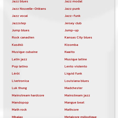
Jazz blues
Jazz modal
Jazz Nouvelle-Orléans
Jazz punk
Jazz vocal
Jazz-funk
Jazzstep
Jersey club
Jump blues
Jump-up
Rock canadien
Kansas City blues
Kasékò
Kizomba
Musique cubaine
Kwaito
Latin jazz
Musique latine
Pop latino
Lento violento
Léròl
Liquid funk
Livetronica
Louisiana blues
Luk thung
Madchester
Mainstream hardcore
Mainstream jazz
Mandopop
Mangue beat
Math rock
Mathcore
Mbalax
Metalcore mélodique