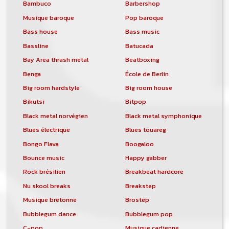
Bambuco
Barbershop
Musique baroque
Pop baroque
Bass house
Bass music
Bassline
Batucada
Bay Area thrash metal
Beatboxing
Benga
École de Berlin
Big room hardstyle
Big room house
Bikutsi
Bitpop
Black metal norvégien
Black metal symphonique
Blues électrique
Blues touareg
Bongo Flava
Boogaloo
Bounce music
Happy gabber
Rock brésilien
Breakbeat hardcore
Nu skool breaks
Breakstep
Musique bretonne
Brostep
Bubblegum dance
Bubblegum pop
C-pop
Musique cadienne