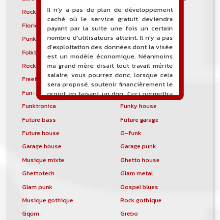
Il n'y a pas de plan de développement
Rock expérimental
Metal extrême
caché où le service gratuit deviendra
Florida breaks
Folk progressif
payant par la suite une fois un certain
nombre d'utilisateurs atteint. Il n'y a pas
Punk folk
Medieval rock
d'exploitation des données dont la visée
Folktronica
Forest
est un modèle économique. Néanmoins
Rock progressif français
Freakbeat
ma grand mère disait tout travail mérite
salaire, vous pourrez donc, lorsque cela
Freeform hardcore
Freestyle
sera proposé, soutenir financièrement le
Fun-punk
Funkstep
projet en faisant un don. Ceci permettra
de financer l'hébergement, le nom de
Funktronica
Funky house
domaine, les heures de maintenance et
Future bass
Future garage
de développement du site, et peut-être
une campagne de communication. Il va
Future house
G-funk
de soit que l'ensemble de la
Garage house
Garage punk
comptabilité sera totalement publique
visible directement sur le site.
Musique mixte
Ghetto house
Ghettotech
Glam metal
Un nouveau service de petites annonces
pour musicien vous est proposé sur le
Glam punk
Gospel blues
site. Ce service permet, lorsque vous
Musique gothique
Rock gothique
êtes musiciens ou un groupe, un
orchestre, DJ, etc... de chercher un/des
Gqom
Grebo