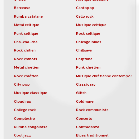
Berceuse
Cantopop
Rumba catalane
Cello rock
Metal celtique
Musique celtique
Punk celtique
Rock celtique
Cha-cha-cha
Chicago blues
Rock chilien
Chillwave
Rock chinois
Chiptune
Metal chrétien
Punk chrétien
Rock chrétien
Musique chrétienne contemporain
City pop
Classic rag
Musique classique
Glitch
Cloud rap
Cold wave
College rock
Rock communiste
Complextro
Concerto
Rumba congolaise
Contradanza
Cool jazz
Blues traditionnel