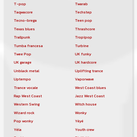
T-pop
Twarab
Taqwacore
Techstep
Tecno-brega
Teen pop
Texas blues
Thrashcore
Trallpunk
Tropipop
Tumba francesa
Turbine
Twee Pop
UK funky
UK garage
UK hardcore
Unblack metal
Uplifting trance
Uptempo
Vaporwave
Trance vocale
West Coast blues
Rap West Coast
Jazz West Coast
Western Swing
Witch house
Wizard rock
Wonky
Pop wonky
Yéyé
Yéla
Youth crew