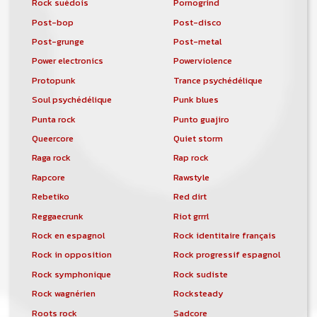
Rock suédois
Pornogrind
Post-bop
Post-disco
Post-grunge
Post-metal
Power electronics
Powerviolence
Protopunk
Trance psychédélique
Soul psychédélique
Punk blues
Punta rock
Punto guajiro
Queercore
Quiet storm
Raga rock
Rap rock
Rapcore
Rawstyle
Rebetiko
Red dirt
Reggaecrunk
Riot grrrl
Rock en espagnol
Rock identitaire français
Rock in opposition
Rock progressif espagnol
Rock symphonique
Rock sudiste
Rock wagnérien
Rocksteady
Roots rock
Sadcore