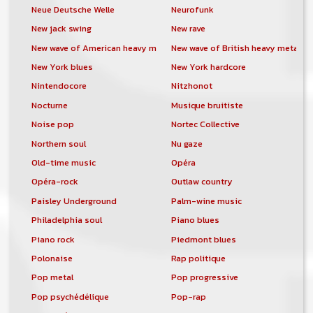
Neue Deutsche Welle
Neurofunk
New jack swing
New rave
New wave of American heavy metal
New wave of British heavy metal
New York blues
New York hardcore
Nintendocore
Nitzhonot
Nocturne
Musique bruitiste
Noise pop
Nortec Collective
Northern soul
Nu gaze
Old-time music
Opéra
Opéra-rock
Outlaw country
Paisley Underground
Palm-wine music
Philadelphia soul
Piano blues
Piano rock
Piedmont blues
Polonaise
Rap politique
Pop metal
Pop progressive
Pop psychédélique
Pop-rap