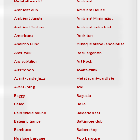
Metal alternatif
Ambient
Ambient dub
Ambient House
Ambient Jungle
Ambient Minimalist
Ambient Techno
Ambient industriel
Americana
Rock turc
Anarcho Punk
Musique arabo-andalouse
Anti-folk
Rock argentin
Ars subtilior
Art Rock
Austropop
Avant-funk
Avant-garde jazz
Metal avant-gardiste
Avant-prog
Axé
Baggy
Baguala
Baião
Baila
Bakersfield sound
Balearic beat
Balearic trance
Baltimore club
Bambuco
Barbershop
Musique baroque
Pop baroque