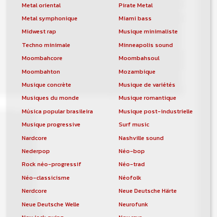
Metal oriental
Pirate Metal
Metal symphonique
Miami bass
Midwest rap
Musique minimaliste
Techno minimale
Minneapolis sound
Moombahcore
Moombahsoul
Moombahton
Mozambique
Musique concrète
Musique de variétés
Musiques du monde
Musique romantique
Música popular brasileira
Musique post-industrielle
Musique progressive
Surf music
Nardcore
Nashville sound
Nederpop
Néo-bop
Rock néo-progressif
Néo-trad
Néo-classicisme
Néofolk
Nerdcore
Neue Deutsche Härte
Neue Deutsche Welle
Neurofunk