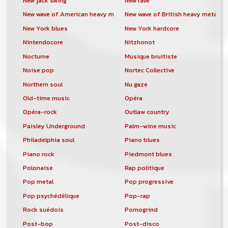
New jack swing
New rave
New wave of American heavy metal
New wave of British heavy metal
New York blues
New York hardcore
Nintendocore
Nitzhonot
Nocturne
Musique bruitiste
Noise pop
Nortec Collective
Northern soul
Nu gaze
Old-time music
Opéra
Opéra-rock
Outlaw country
Paisley Underground
Palm-wine music
Philadelphia soul
Piano blues
Piano rock
Piedmont blues
Polonaise
Rap politique
Pop metal
Pop progressive
Pop psychédélique
Pop-rap
Rock suédois
Pornogrind
Post-bop
Post-disco