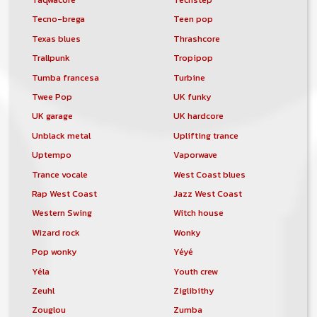
Tecno-brega
Teen pop
Texas blues
Thrashcore
Trallpunk
Tropipop
Tumba francesa
Turbine
Twee Pop
UK funky
UK garage
UK hardcore
Unblack metal
Uplifting trance
Uptempo
Vaporwave
Trance vocale
West Coast blues
Rap West Coast
Jazz West Coast
Western Swing
Witch house
Wizard rock
Wonky
Pop wonky
Yéyé
Yéla
Youth crew
Zeuhl
Ziglibithy
Zouglou
Zumba