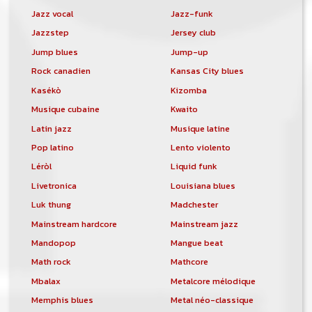
Jazz vocal
Jazz-funk
Jazzstep
Jersey club
Jump blues
Jump-up
Rock canadien
Kansas City blues
Kasékò
Kizomba
Musique cubaine
Kwaito
Latin jazz
Musique latine
Pop latino
Lento violento
Léròl
Liquid funk
Livetronica
Louisiana blues
Luk thung
Madchester
Mainstream hardcore
Mainstream jazz
Mandopop
Mangue beat
Math rock
Mathcore
Mbalax
Metalcore mélodique
Memphis blues
Metal néo-classique