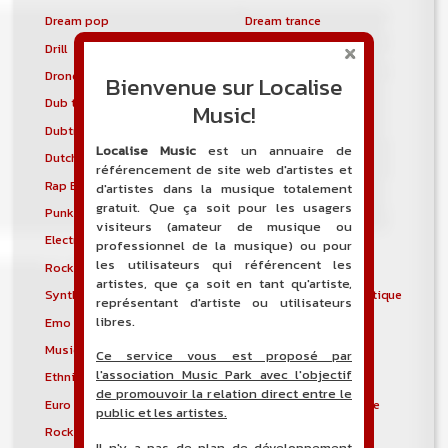
Dream pop
Dream trance
Drill
Drill and Bass
Drone
Drumstep
Bienvenue sur Localise
Dub techno
Dubstyle
Music!
Dubtronica
Dunedin sound
Localise Music
est un annuaire de
Dutch house
Early hardcore
référencement de site web d'artistes et
Rap East Coast
Easycore
d'artistes dans la musique totalement
gratuit. Que ça soit pour les usagers
Punk gaélique
Électro-industriel
visiteurs (amateur de musique ou
Electronic body music
Musique électronique
professionnel de la musique) ou pour
les utilisateurs qui référencent les
Rock électronique
Electronicore
artistes, que ça soit en tant qu'artiste,
Synthpunk
Musique électroacoustique
représentant d'artiste ou utilisateurs
libres.
Emo
Emo pop
Musique spectrale
Éthio-jazz
Ce service vous est proposé par
l'association Music Park avec l'objectif
Ethnic electronica
Ethno-jazz
de promouvoir la relation direct entre le
Euro Disco
Musique expérimentale
public et les artistes.
Rock expérimental
Metal extrême
Il n'y a pas de plan de développement