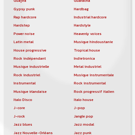
Guajira
Guaracha
un DJ, etc...
Gypsy punk
Hardbag
Rap hardcore
Industrial hardcore
Hardstep
Hardstyle
Power noise
Heavenly voices
Latin metal
Musique hindoustanie
House progressive
Tropical house
Rock indépendant
Indietronica
Musique industrielle
Metal industriel
Rock industriel
Musique instrumentale
Instrumental
Rock instrumental
Musique irlandaise
Rock progressif italien
Italo Disco
Italo house
J-core
J-pop
J-rock
Jangle pop
Jazz blues
Jazz modal
Jazz Nouvelle-Orléans
Jazz punk