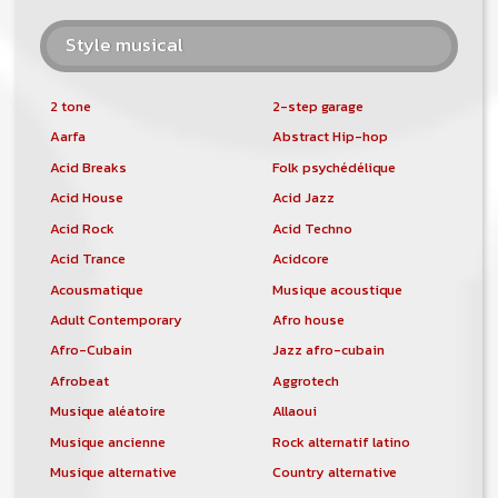
Style musical
2 tone
2-step garage
Aarfa
Abstract Hip-hop
Acid Breaks
Folk psychédélique
Acid House
Acid Jazz
Acid Rock
Acid Techno
Acid Trance
Acidcore
Acousmatique
Musique acoustique
Adult Contemporary
Afro house
Afro-Cubain
Jazz afro-cubain
Afrobeat
Aggrotech
Musique aléatoire
Allaoui
Musique ancienne
Rock alternatif latino
Musique alternative
Country alternative