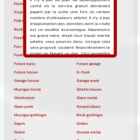
Florida breaks
Folk progressif
caché où le service gratuit deviendra
payant par la suite une fois un certain
Punk folk
Medieval rock
nombre d'utilisateurs atteint. Il n'y a pas
Folktronica
Forest
d'exploitation des données dont la visée
Rock progressif français
Freakbeat
est un modèle économique. Néanmoins
ma grand mère disait tout travail mérite
Freeform hardcore
Freestyle
salaire, vous pourrez donc, lorsque cela
Fun-punk
Funkstep
sera proposé, soutenir financièrement le
projet en faisant un don. Ceci permettra
Funktronica
Funky house
de financer l'hébergement, le nom de
Future bass
Future garage
domaine, les heures de maintenance et
de développement du site, et peut-être
Future house
G-funk
une campagne de communication. Il va
Garage house
Garage punk
de soit que l'ensemble de la
comptabilité sera totalement publique
Musique mixte
Ghetto house
visible directement sur le site.
Ghettotech
Glam metal
Un nouveau service de petites annonces
Glam punk
Gospel blues
pour musicien vous est proposé sur le
Musique gothique
Rock gothique
site. Ce service permet, lorsque vous
Gqom
Grebo
êtes musiciens ou un groupe, un
orchestre, DJ, etc... de chercher un/des
Grime
Groove metal
musicen(s) ou un groupe, un orchestre,