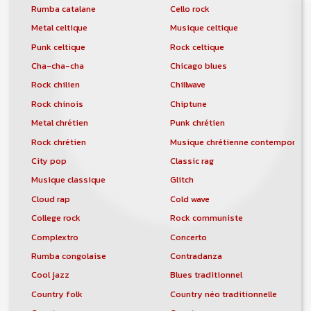
Rumba catalane
Cello rock
Metal celtique
Musique celtique
Punk celtique
Rock celtique
Cha-cha-cha
Chicago blues
Rock chilien
Chillwave
Rock chinois
Chiptune
Metal chrétien
Punk chrétien
Rock chrétien
Musique chrétienne contemporain
City pop
Classic rag
Musique classique
Glitch
Cloud rap
Cold wave
College rock
Rock communiste
Complextro
Concerto
Rumba congolaise
Contradanza
Cool jazz
Blues traditionnel
Country folk
Country néo traditionnelle