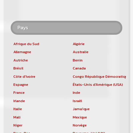
Pays
Afrique du Sud
Algérie
Allemagne
Australie
Autriche
Benin
Brésil
Canada
Côte d'Ivoire
Congo République Démocratique
Espagne
États-Unis d'Amérique (USA)
France
Inde
Irlande
Israël
Italie
Jamaïque
Mali
Mexique
Niger
Norvège