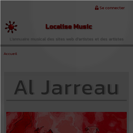
Aller au contenu principal
Menu du compte de l'utilisateur
Se connecter
Localise Music
L'annuaire musical des sites web d'artistes et des artistes
Accueil
Al Jarreau