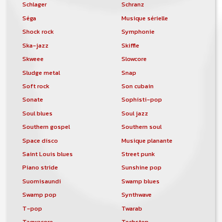
Schlager
Schranz
Séga
Musique sérielle
Shock rock
Symphonie
Ska-jazz
Skiffle
Skweee
Slowcore
Sludge metal
Snap
Soft rock
Son cubain
Sonate
Sophisti-pop
Soul blues
Soul jazz
Southern gospel
Southern soul
Space disco
Musique planante
Saint Louis blues
Street punk
Piano stride
Sunshine pop
Suomisaundi
Swamp blues
Swamp pop
Synthwave
T-pop
Twarab
Taqwacore
Techstep