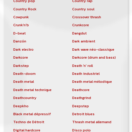
Country pop
Country rap
Country Rock
Country soul
Cowpunk
Crossover thrash
Crunk'n'b
Crunkcore
D-beat
Dangdut
Danzón
Dark ambient
Dark electro
Dark wave néo-classique
Darkcore
Darkcore (drum and bass)
Darkstep
Death 'n' roll
Death-doom
Death industriel
Death metal
Death metal mélodique
Death metal technique
Deathcore
Deathcountry
Deathgrind
Deepkho
Deepstep
Black metal dépressif
Detroit blues
Techno de Détroit
Thrash metal allemand
Digital hardcore
Disco polo