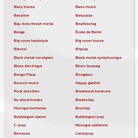
Bass house
Bass music
Bassline
Batucada
Bay Area thrash metal
Beatboxing
Benga
École de Berlin
Big room hardstyle
Big room house
Bikutsi
Bitpop
Black metal norvégien
Black metal symphonique
Blues électrique
Blues touareg
Bongo Flava
Boogaloo
Bounce music
Happy gabber
Rock brésilien
Breakbeat hardcore
Nu skool breaks
Breakstep
Musique bretonne
Brostep
Bubblegum dance
Bubblegum pop
C-pop
Musique cadienne
Berceuse
Cantopop