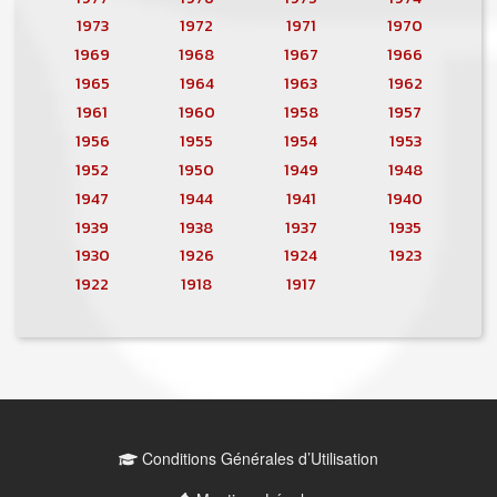
1973
1972
1971
1970
1969
1968
1967
1966
1965
1964
1963
1962
1961
1960
1958
1957
1956
1955
1954
1953
1952
1950
1949
1948
1947
1944
1941
1940
1939
1938
1937
1935
1930
1926
1924
1923
1922
1918
1917
MENU PIED DE PAGE
Conditions Générales d’Utilisation
PIED DE PAGE 2