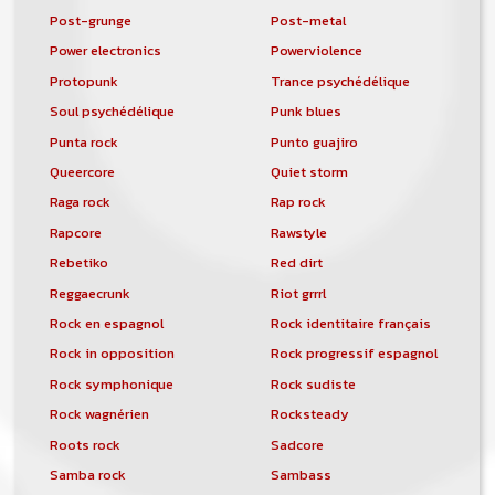
Post-grunge
Post-metal
Power electronics
Powerviolence
Protopunk
Trance psychédélique
Soul psychédélique
Punk blues
Punta rock
Punto guajiro
Queercore
Quiet storm
Raga rock
Rap rock
Rapcore
Rawstyle
Rebetiko
Red dirt
Reggaecrunk
Riot grrrl
Rock en espagnol
Rock identitaire français
Rock in opposition
Rock progressif espagnol
Rock symphonique
Rock sudiste
Rock wagnérien
Rocksteady
Roots rock
Sadcore
Samba rock
Sambass