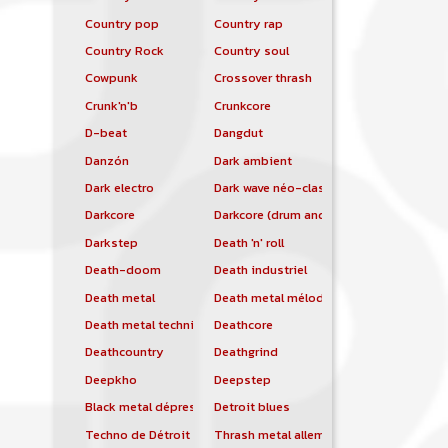
Country pop
Country rap
Country Rock
Country soul
Cowpunk
Crossover thrash
Crunk'n'b
Crunkcore
D-beat
Dangdut
Danzón
Dark ambient
Dark electro
Dark wave néo-classique
Darkcore
Darkcore (drum and bass)
Darkstep
Death 'n' roll
Death-doom
Death industriel
Death metal
Death metal mélodique
Death metal technique
Deathcore
Deathcountry
Deathgrind
Deepkho
Deepstep
Black metal dépressif
Detroit blues
Techno de Détroit
Thrash metal allemand