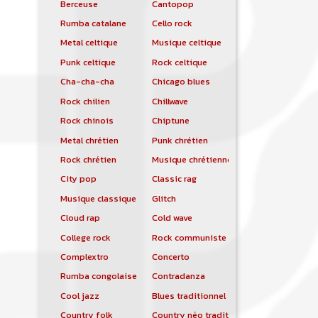
Berceuse
Cantopop
Rumba catalane
Cello rock
Metal celtique
Musique celtique
Punk celtique
Rock celtique
Cha-cha-cha
Chicago blues
Rock chilien
Chillwave
Rock chinois
Chiptune
Metal chrétien
Punk chrétien
Rock chrétien
Musique chrétienne contemporaine
City pop
Classic rag
Musique classique
Glitch
Cloud rap
Cold wave
College rock
Rock communiste
Complextro
Concerto
Rumba congolaise
Contradanza
Cool jazz
Blues traditionnel
Country folk
Country néo traditionnelle