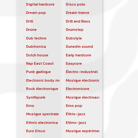
Digital hardcore
Disco polo
Dream pop
Dream trance
Drill
Drill and Bass
Drone
Drumstep
Dub techno
Dubstyle
Dubtronica
Dunedin sound
Dutch house
Early hardcore
Rap East Coast
Easycore
Punk gaélique
Électro-industriel
Electronic body music
Musique électronique
Rock électronique
Electronicore
Synthpunk
Musique électroacoustique
Emo
Emo pop
Musique spectrale
Éthio-jazz
Ethnic electronica
Ethno-jazz
Euro Disco
Musique expérimentale