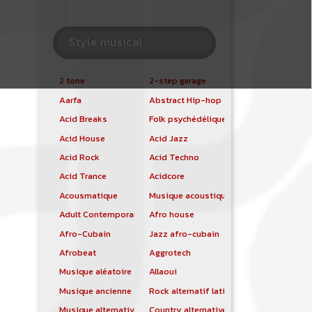
Style musical
2 tone
2-step garage
Aarfa
Abstract Hip-hop
Acid Breaks
Folk psychédélique
Acid House
Acid Jazz
Acid Rock
Acid Techno
Acid Trance
Acidcore
Acousmatique
Musique acoustique
Adult Contemporary
Afro house
Afro-Cubain
Jazz afro-cubain
Afrobeat
Aggrotech
Musique aléatoire
Allaoui
Musique ancienne
Rock alternatif latino
Musique alternative
Country alternative