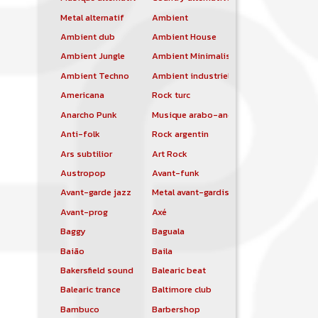
Metal alternatif
Ambient
Ambient dub
Ambient House
Ambient Jungle
Ambient Minimalist
Ambient Techno
Ambient industriel
Americana
Rock turc
Anarcho Punk
Musique arabo-andalouse
Anti-folk
Rock argentin
Ars subtilior
Art Rock
Austropop
Avant-funk
Avant-garde jazz
Metal avant-gardiste
Avant-prog
Axé
Baggy
Baguala
Baião
Baila
Bakersfield sound
Balearic beat
Balearic trance
Baltimore club
Bambuco
Barbershop