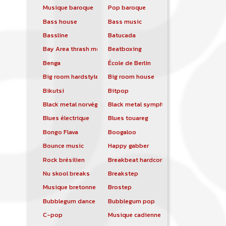
Musique baroque
Pop baroque
Bass house
Bass music
Bassline
Batucada
Bay Area thrash metal
Beatboxing
Benga
École de Berlin
Big room hardstyle
Big room house
Bikutsi
Bitpop
Black metal norvégien
Black metal symphonique
Blues électrique
Blues touareg
Bongo Flava
Boogaloo
Bounce music
Happy gabber
Rock brésilien
Breakbeat hardcore
Nu skool breaks
Breakstep
Musique bretonne
Brostep
Bubblegum dance
Bubblegum pop
C-pop
Musique cadienne