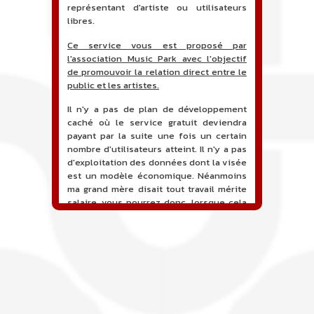
représentant d'artiste ou utilisateurs
libres.
Ce service vous est proposé par
l'association Music Park avec l'objectif
de promouvoir la relation direct entre le
public et les artistes.
Il n'y a pas de plan de développement
caché où le service gratuit deviendra
payant par la suite une fois un certain
nombre d'utilisateurs atteint. Il n'y a pas
d'exploitation des données dont la visée
est un modèle économique. Néanmoins
ma grand mère disait tout travail mérite
salaire, vous pourrez donc, lorsque cela
sera proposé, soutenir financièrement le
projet en faisant un don. Ceci permettra
de financer l'hébergement, le nom de
domaine, les heures de maintenance et
de développement du site, et peut-être
une campagne de communication. Il va
de soit que l'ensemble de la
comptabilité sera totalement publique