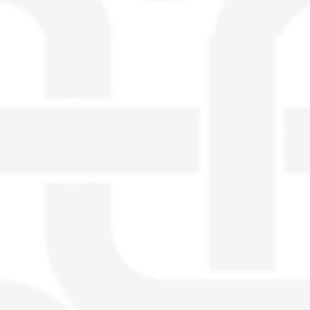
visible directement sur le site.
Un nouveau service de petites annonces
pour musicien vous est proposé sur le
site. Ce service permet, lorsque vous
êtes musiciens ou un groupe, un
orchestre, DJ, etc... de chercher un/des
musicen(s) ou un groupe, un orchestre,
un DJ, etc...