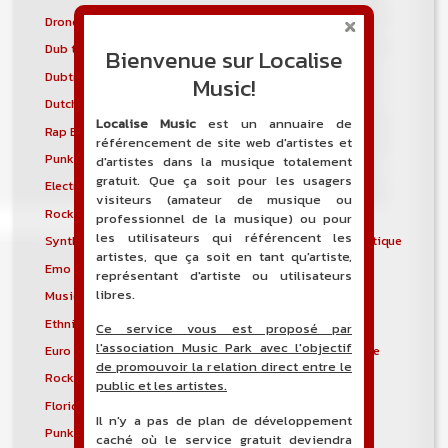
Drone
Drumstep
Dub techno
Dubstyle
Bienvenue sur Localise
Dubtronica
Dunedin sound
Music!
Dutch house
Early hardcore
Localise Music
est un annuaire de
Rap East Coast
Easycore
référencement de site web d'artistes et
Punk gaélique
Électro-industriel
d'artistes dans la musique totalement
gratuit. Que ça soit pour les usagers
Electronic body music
Musique électronique
visiteurs (amateur de musique ou
Rock électronique
Electronicore
professionnel de la musique) ou pour
les utilisateurs qui référencent les
Synthpunk
Musique électroacoustique
artistes, que ça soit en tant qu'artiste,
Emo
Emo pop
représentant d'artiste ou utilisateurs
libres.
Musique spectrale
Éthio-jazz
Ethnic electronica
Ethno-jazz
Ce service vous est proposé par
l'association Music Park avec l'objectif
Euro Disco
Musique expérimentale
de promouvoir la relation direct entre le
Rock expérimental
Metal extrême
public et les artistes.
Florida breaks
Folk progressif
Il n'y a pas de plan de développement
Punk folk
Medieval rock
caché où le service gratuit deviendra