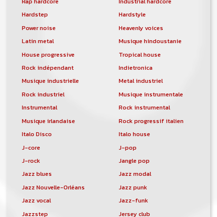
Rap hardcore
Industrial hardcore
Hardstep
Hardstyle
Power noise
Heavenly voices
Latin metal
Musique hindoustanie
House progressive
Tropical house
Rock indépendant
Indietronica
Musique industrielle
Metal industriel
Rock industriel
Musique instrumentale
Instrumental
Rock instrumental
Musique irlandaise
Rock progressif italien
Italo Disco
Italo house
J-core
J-pop
J-rock
Jangle pop
Jazz blues
Jazz modal
Jazz Nouvelle-Orléans
Jazz punk
Jazz vocal
Jazz-funk
Jazzstep
Jersey club