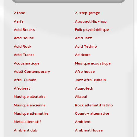
2 tone
2-step garage
Aarfa
Abstract Hip-hop
Acid Breaks
Folk psychédélique
Acid House
Acid Jazz
Acid Rock
Acid Techno
Acid Trance
Acidcore
Acousmatique
Musique acoustique
Adult Contemporary
Afro house
Afro-Cubain
Jazz afro-cubain
Afrobeat
Aggrotech
Musique aléatoire
Allaoui
Musique ancienne
Rock alternatif latino
Musique alternative
Country alternative
Metal alternatif
Ambient
Ambient dub
Ambient House