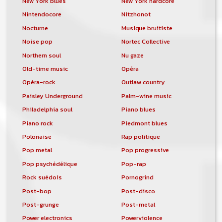
New York blues
New York hardcore
Nintendocore
Nitzhonot
Nocturne
Musique bruitiste
Noise pop
Nortec Collective
Northern soul
Nu gaze
Old-time music
Opéra
Opéra-rock
Outlaw country
Paisley Underground
Palm-wine music
Philadelphia soul
Piano blues
Piano rock
Piedmont blues
Polonaise
Rap politique
Pop metal
Pop progressive
Pop psychédélique
Pop-rap
Rock suédois
Pornogrind
Post-bop
Post-disco
Post-grunge
Post-metal
Power electronics
Powerviolence