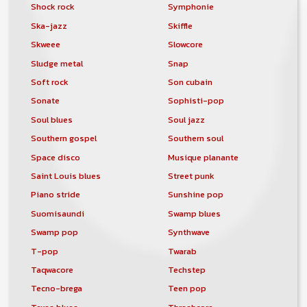
Shock rock
Symphonie
Ska-jazz
Skiffle
Skweee
Slowcore
Sludge metal
Snap
Soft rock
Son cubain
Sonate
Sophisti-pop
Soul blues
Soul jazz
Southern gospel
Southern soul
Space disco
Musique planante
Saint Louis blues
Street punk
Piano stride
Sunshine pop
Suomisaundi
Swamp blues
Swamp pop
Synthwave
T-pop
Twarab
Taqwacore
Techstep
Tecno-brega
Teen pop