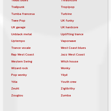
Texas blues
Thrashcore
Trallpunk
Tropipop
Tumba francesa
Turbine
Twee Pop
UK funky
UK garage
UK hardcore
Unblack metal
Uplifting trance
Uptempo
Vaporwave
Trance vocale
West Coast blues
Rap West Coast
Jazz West Coast
Western Swing
Witch house
Wizard rock
Wonky
Pop wonky
Yéyé
Yéla
Youth crew
Zeuhl
Ziglibithy
Zouglou
Zumba