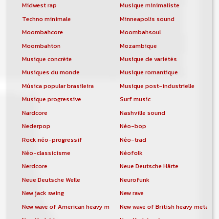
Midwest rap
Musique minimaliste
Techno minimale
Minneapolis sound
Moombahcore
Moombahsoul
Moombahton
Mozambique
Musique concrète
Musique de variétés
Musiques du monde
Musique romantique
Música popular brasileira
Musique post-industrielle
Musique progressive
Surf music
Nardcore
Nashville sound
Nederpop
Néo-bop
Rock néo-progressif
Néo-trad
Néo-classicisme
Néofolk
Nerdcore
Neue Deutsche Härte
Neue Deutsche Welle
Neurofunk
New jack swing
New rave
New wave of American heavy metal
New wave of British heavy metal