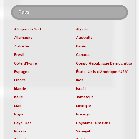
Pays
Afrique du Sud
Algérie
Allemagne
Australie
Autriche
Benin
Brésil
Canada
Côte d'Ivoire
Congo République Démocratique
Espagne
États-Unis d'Amérique (USA)
France
Inde
Irlande
Israël
Italie
Jamaïque
Mali
Mexique
Niger
Norvège
Pays-Bas
Royaume-Uni (UK)
Russie
Sénégal