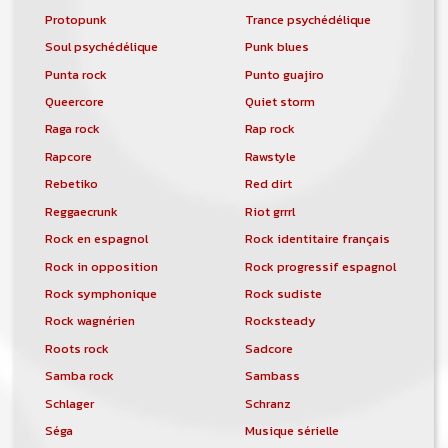
Protopunk
Trance psychédélique
Soul psychédélique
Punk blues
Punta rock
Punto guajiro
Queercore
Quiet storm
Raga rock
Rap rock
Rapcore
Rawstyle
Rebetiko
Red dirt
Reggaecrunk
Riot grrrl
Rock en espagnol
Rock identitaire français
Rock in opposition
Rock progressif espagnol
Rock symphonique
Rock sudiste
Rock wagnérien
Rocksteady
Roots rock
Sadcore
Samba rock
Sambass
Schlager
Schranz
Séga
Musique sérielle