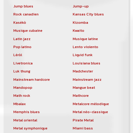
Jump blues
Jump-up
Rock canadien
Kansas City blues
Kasékò
Kizomba
Musique cubaine
Kwaito
Latin jazz
Musique latine
Pop latino
Lento violento
Léròl
Liquid funk
Livetronica
Louisiana blues
Luk thung
Madchester
Mainstream hardcore
Mainstream jazz
Mandopop
Mangue beat
Math rock
Mathcore
Mbalax
Metalcore mélodique
Memphis blues
Metal néo-classique
Metal oriental
Pirate Metal
Metal symphonique
Miami bass