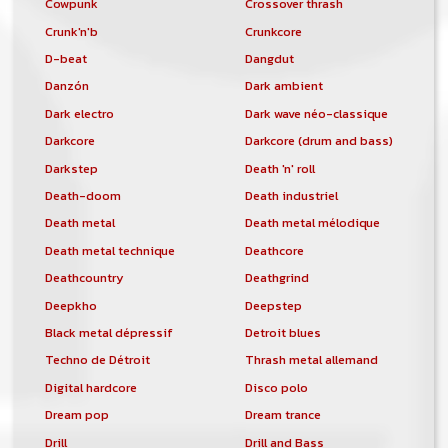
Cowpunk
Crossover thrash
Crunk'n'b
Crunkcore
D-beat
Dangdut
Danzón
Dark ambient
Dark electro
Dark wave néo-classique
Darkcore
Darkcore (drum and bass)
Darkstep
Death 'n' roll
Death-doom
Death industriel
Death metal
Death metal mélodique
Death metal technique
Deathcore
Deathcountry
Deathgrind
Deepkho
Deepstep
Black metal dépressif
Detroit blues
Techno de Détroit
Thrash metal allemand
Digital hardcore
Disco polo
Dream pop
Dream trance
Drill
Drill and Bass