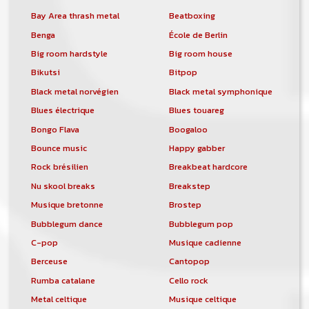
Bay Area thrash metal
Beatboxing
Benga
École de Berlin
Big room hardstyle
Big room house
Bikutsi
Bitpop
Black metal norvégien
Black metal symphonique
Blues électrique
Blues touareg
Bongo Flava
Boogaloo
Bounce music
Happy gabber
Rock brésilien
Breakbeat hardcore
Nu skool breaks
Breakstep
Musique bretonne
Brostep
Bubblegum dance
Bubblegum pop
C-pop
Musique cadienne
Berceuse
Cantopop
Rumba catalane
Cello rock
Metal celtique
Musique celtique