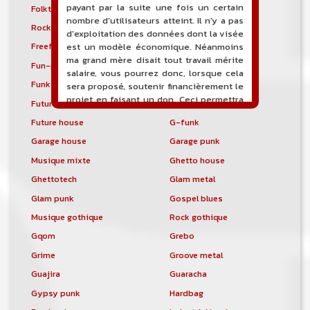
payant par la suite une fois un certain
Folktronica
Forest
nombre d'utilisateurs atteint. Il n'y a pas
Rock progressif français
Freakbeat
d'exploitation des données dont la visée
Freeform hardcore
Freestyle
est un modèle économique. Néanmoins
ma grand mère disait tout travail mérite
Fun-punk
Funkstep
salaire, vous pourrez donc, lorsque cela
Funktronica
Funky house
sera proposé, soutenir financièrement le
projet en faisant un don. Ceci permettra
Future bass
Future garage
de financer l'hébergement, le nom de
Future house
G-funk
domaine, les heures de maintenance et
de développement du site, et peut-être
Garage house
Garage punk
une campagne de communication. Il va
Musique mixte
Ghetto house
de soit que l'ensemble de la
comptabilité sera totalement publique
Ghettotech
Glam metal
visible directement sur le site.
Glam punk
Gospel blues
Un nouveau service de petites annonces
Musique gothique
Rock gothique
pour musicien vous est proposé sur le
Gqom
Grebo
site. Ce service permet, lorsque vous
êtes musiciens ou un groupe, un
Grime
Groove metal
orchestre, DJ, etc... de chercher un/des
Guajira
Guaracha
musicen(s) ou un groupe, un orchestre,
Gypsy punk
Hardbag
un DJ, etc...