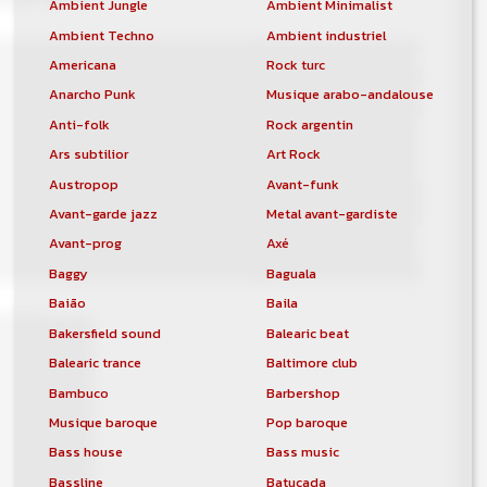
Ambient Jungle
Ambient Minimalist
Ambient Techno
Ambient industriel
Americana
Rock turc
Anarcho Punk
Musique arabo-andalouse
Anti-folk
Rock argentin
Ars subtilior
Art Rock
Austropop
Avant-funk
Avant-garde jazz
Metal avant-gardiste
Avant-prog
Axé
Baggy
Baguala
Baião
Baila
Bakersfield sound
Balearic beat
Balearic trance
Baltimore club
Bambuco
Barbershop
Musique baroque
Pop baroque
Bass house
Bass music
Bassline
Batucada