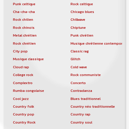
Punk celtique
Rock celtique
Cha-cha-cha
Chicago blues
Rock chilien
Chillwave
Rock chinois
Chiptune
Metal chrétien
Punk chrétien
Rock chrétien
Musique chrétienne contemporain
City pop
Classic rag
Musique classique
Glitch
Cloud rap
Cold wave
College rock
Rock communiste
Complextro
Concerto
Rumba congolaise
Contradanza
Cool jazz
Blues traditionnel
Country folk
Country néo traditionnelle
Country pop
Country rap
Country Rock
Country soul