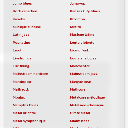
Jump blues
Jump-up
Rock canadien
Kansas City blues
Kasékò
Kizomba
Musique cubaine
Kwaito
Latin jazz
Musique latine
Pop latino
Lento violento
Léròl
Liquid funk
Livetronica
Louisiana blues
Luk thung
Madchester
Mainstream hardcore
Mainstream jazz
Mandopop
Mangue beat
Math rock
Mathcore
Mbalax
Metalcore mélodique
Memphis blues
Metal néo-classique
Metal oriental
Pirate Metal
Metal symphonique
Miami bass