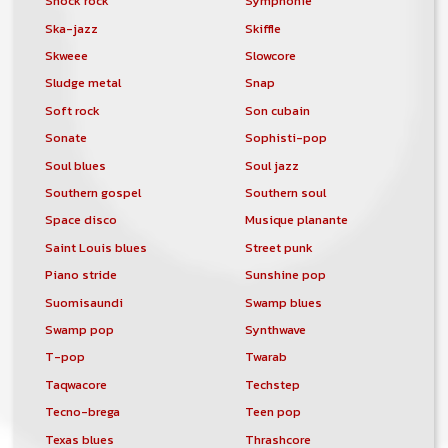
Shock rock
Symphonie
Ska-jazz
Skiffle
Skweee
Slowcore
Sludge metal
Snap
Soft rock
Son cubain
Sonate
Sophisti-pop
Soul blues
Soul jazz
Southern gospel
Southern soul
Space disco
Musique planante
Saint Louis blues
Street punk
Piano stride
Sunshine pop
Suomisaundi
Swamp blues
Swamp pop
Synthwave
T-pop
Twarab
Taqwacore
Techstep
Tecno-brega
Teen pop
Texas blues
Thrashcore