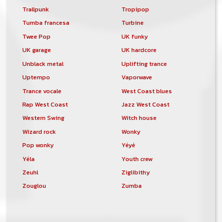
Trallpunk
Tropipop
Tumba francesa
Turbine
Twee Pop
UK funky
UK garage
UK hardcore
Unblack metal
Uplifting trance
Uptempo
Vaporwave
Trance vocale
West Coast blues
Rap West Coast
Jazz West Coast
Western Swing
Witch house
Wizard rock
Wonky
Pop wonky
Yéyé
Yéla
Youth crew
Zeuhl
Ziglibithy
Zouglou
Zumba