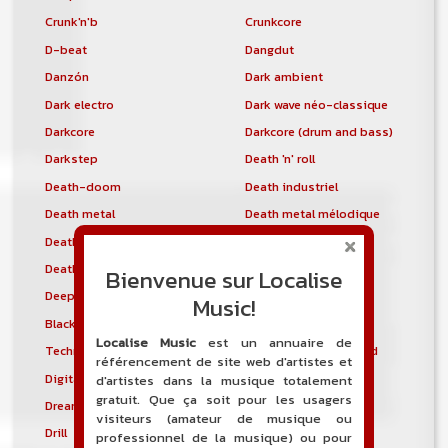
Crunk'n'b
Crunkcore
D-beat
Dangdut
Danzón
Dark ambient
Dark electro
Dark wave néo-classique
Darkcore
Darkcore (drum and bass)
Darkstep
Death 'n' roll
Death-doom
Death industriel
Death metal
Death metal mélodique
Death metal technique
Deathcore
Deathcountry
Deathgrind
Bienvenue sur Localise
Deepkho
Deepstep
Music!
Black metal dépressif
Detroit blues
Localise Music
est un annuaire de
Techno de Détroit
Thrash metal allemand
référencement de site web d'artistes et
Digital hardcore
Disco polo
d'artistes dans la musique totalement
gratuit. Que ça soit pour les usagers
Dream pop
Dream trance
visiteurs (amateur de musique ou
Drill
Drill and Bass
professionnel de la musique) ou pour