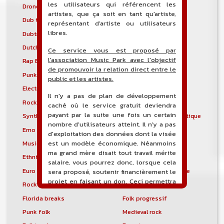
les utilisateurs qui référencent les
Drone
Drumstep
artistes, que ça soit en tant qu'artiste,
Dub techno
Dubstyle
représentant d'artiste ou utilisateurs
libres.
Dubtronica
Dunedin sound
Dutch house
Early hardcore
Ce service vous est proposé par
l'association Music Park avec l'objectif
Rap East Coast
Easycore
de promouvoir la relation direct entre le
Punk gaélique
Électro-industriel
public et les artistes.
Electronic body music
Musique électronique
Il n'y a pas de plan de développement
Rock électronique
Electronicore
caché où le service gratuit deviendra
payant par la suite une fois un certain
Synthpunk
Musique électroacoustique
nombre d'utilisateurs atteint. Il n'y a pas
Emo
Emo pop
d'exploitation des données dont la visée
Musique spectrale
Éthio-jazz
est un modèle économique. Néanmoins
ma grand mère disait tout travail mérite
Ethnic electronica
Ethno-jazz
salaire, vous pourrez donc, lorsque cela
Euro Disco
Musique expérimentale
sera proposé, soutenir financièrement le
projet en faisant un don. Ceci permettra
Rock expérimental
Metal extrême
de financer l'hébergement, le nom de
Florida breaks
Folk progressif
domaine, les heures de maintenance et
de développement du site, et peut-être
Punk folk
Medieval rock
une campagne de communication. Il va