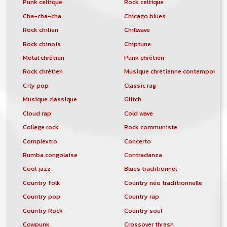
Punk celtique
Rock celtique
Cha-cha-cha
Chicago blues
Rock chilien
Chillwave
Rock chinois
Chiptune
Metal chrétien
Punk chrétien
Rock chrétien
Musique chrétienne contemporain
City pop
Classic rag
Musique classique
Glitch
Cloud rap
Cold wave
College rock
Rock communiste
Complextro
Concerto
Rumba congolaise
Contradanza
Cool jazz
Blues traditionnel
Country folk
Country néo traditionnelle
Country pop
Country rap
Country Rock
Country soul
Cowpunk
Crossover thrash