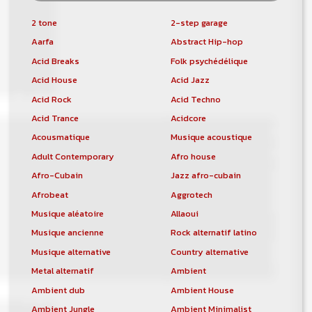
2 tone
2-step garage
Aarfa
Abstract Hip-hop
Acid Breaks
Folk psychédélique
Acid House
Acid Jazz
Acid Rock
Acid Techno
Acid Trance
Acidcore
Acousmatique
Musique acoustique
Adult Contemporary
Afro house
Afro-Cubain
Jazz afro-cubain
Afrobeat
Aggrotech
Musique aléatoire
Allaoui
Musique ancienne
Rock alternatif latino
Musique alternative
Country alternative
Metal alternatif
Ambient
Ambient dub
Ambient House
Ambient Jungle
Ambient Minimalist