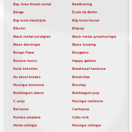
Bay Area thrash metal
Beatboxing
Benga
École de Berlin
Big room hardstyle
Big room house
Bikutsi
Bitpop
Black metal norvégien
Black metal symphonique
Blues électrique
Blues touareg
Bongo Flava
Boogaloo
Bounce music
Happy gabber
Rock brésilien
Breakbeat hardcore
Nu skool breaks
Breakstep
Musique bretonne
Brostep
Bubblegum dance
Bubblegum pop
C-pop
Musique cadienne
Berceuse
Cantopop
Rumba catalane
Cello rock
Metal celtique
Musique celtique