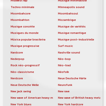
Midwest rap
Musique minimaliste
Techno minimale
Minneapolis sound
Moombahcore
Moombahsoul
Moombahton
Mozambique
Musique concrète
Musique de variétés
Musiques du monde
Musique romantique
Música popular brasileira
Musique post-industrielle
Musique progressive
Surf music
Nardcore
Nashville sound
Nederpop
Néo-bop
Rock néo-progressif
Néo-trad
Néo-classicisme
Néofolk
Nerdcore
Neue Deutsche Härte
Neue Deutsche Welle
Neurofunk
New jack swing
New rave
New wave of American heavy metal
New wave of British heavy metal
New York blues
New York hardcore