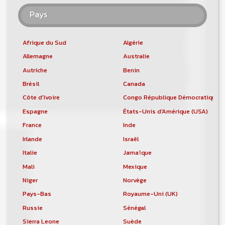
Pays
Afrique du Sud
Algérie
Allemagne
Australie
Autriche
Benin
Brésil
Canada
Côte d'Ivoire
Congo République Démocratique
Espagne
États-Unis d'Amérique (USA)
France
Inde
Irlande
Israël
Italie
Jamaïque
Mali
Mexique
Niger
Norvège
Pays-Bas
Royaume-Uni (UK)
Russie
Sénégal
Sierra Leone
Suède