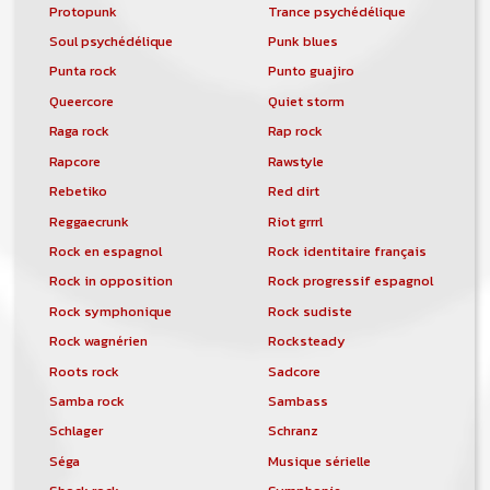
Protopunk
Trance psychédélique
Soul psychédélique
Punk blues
Punta rock
Punto guajiro
Queercore
Quiet storm
Raga rock
Rap rock
Rapcore
Rawstyle
Rebetiko
Red dirt
Reggaecrunk
Riot grrrl
Rock en espagnol
Rock identitaire français
Rock in opposition
Rock progressif espagnol
Rock symphonique
Rock sudiste
Rock wagnérien
Rocksteady
Roots rock
Sadcore
Samba rock
Sambass
Schlager
Schranz
Séga
Musique sérielle