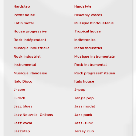
Hardstep
Hardstyle
Power noise
Heavenly voices
Latin metal
Musique hindoustanie
House progressive
Tropical house
Rock indépendant
Indietronica
Musique industrielle
Metal industriel
Rock industriel
Musique instrumentale
Instrumental
Rock instrumental
Musique irlandaise
Rock progressif italien
Italo Disco
Italo house
J-core
J-pop
J-rock
Jangle pop
Jazz blues
Jazz modal
Jazz Nouvelle-Orléans
Jazz punk
Jazz vocal
Jazz-funk
Jazzstep
Jersey club