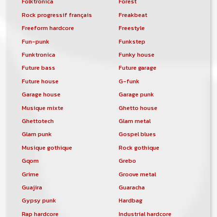
Folktronica
Forest
de soit que l'ensemble de la
comptabilité sera totalement publique
Rock progressif français
Freakbeat
visible directement sur le site.
Freeform hardcore
Freestyle
Un nouveau service de petites annonces
Fun-punk
Funkstep
pour musicien vous est proposé sur le
Funktronica
Funky house
site. Ce service permet, lorsque vous
êtes musiciens ou un groupe, un
Future bass
Future garage
orchestre, DJ, etc... de chercher un/des
Future house
G-funk
musicen(s) ou un groupe, un orchestre,
Garage house
Garage punk
un DJ, etc...
Musique mixte
Ghetto house
Ghettotech
Glam metal
Glam punk
Gospel blues
Musique gothique
Rock gothique
Gqom
Grebo
Grime
Groove metal
Guajira
Guaracha
Gypsy punk
Hardbag
Rap hardcore
Industrial hardcore