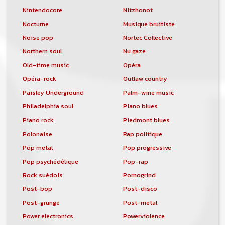
Nintendocore
Nitzhonot
Nocturne
Musique bruitiste
Noise pop
Nortec Collective
Northern soul
Nu gaze
Old-time music
Opéra
Opéra-rock
Outlaw country
Paisley Underground
Palm-wine music
Philadelphia soul
Piano blues
Piano rock
Piedmont blues
Polonaise
Rap politique
Pop metal
Pop progressive
Pop psychédélique
Pop-rap
Rock suédois
Pornogrind
Post-bop
Post-disco
Post-grunge
Post-metal
Power electronics
Powerviolence