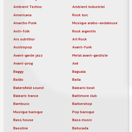
Ambient Techno
Ambient industriel
Americana
Rock turc
Anarcho Punk
Musique arabo-andalouse
Anti-folk
Rock argentin
Ars subtilior
Art Rock
Austropop
Avant-funk
Avant-garde jazz
Metal avant-gardiste
Avant-prog
Axé
Baggy
Baguala
Baião
Baila
Bakersfield sound
Balearic beat
Balearic trance
Baltimore club
Bambuco
Barbershop
Musique baroque
Pop baroque
Bass house
Bass music
Bassline
Batucada