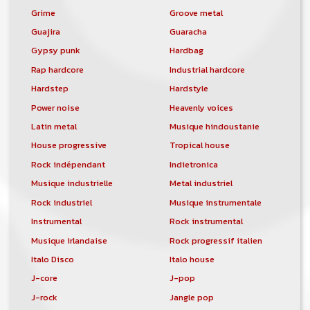
Grime
Groove metal
Guajira
Guaracha
Gypsy punk
Hardbag
Rap hardcore
Industrial hardcore
Hardstep
Hardstyle
Power noise
Heavenly voices
Latin metal
Musique hindoustanie
House progressive
Tropical house
Rock indépendant
Indietronica
Musique industrielle
Metal industriel
Rock industriel
Musique instrumentale
Instrumental
Rock instrumental
Musique irlandaise
Rock progressif italien
Italo Disco
Italo house
J-core
J-pop
J-rock
Jangle pop