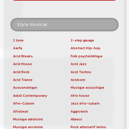
Style musical
2 tone
2-step garage
Aarfa
Abstract Hip-hop
Acid Breaks
Folk psychédélique
Acid House
Acid Jazz
Acid Rock
Acid Techno
Acid Trance
Acidcore
Acousmatique
Musique acoustique
Adult Contemporary
Afro house
Afro-Cubain
Jazz afro-cubain
Afrobeat
Aggrotech
Musique aléatoire
Allaoui
Musique ancienne
Rock alternatif latino