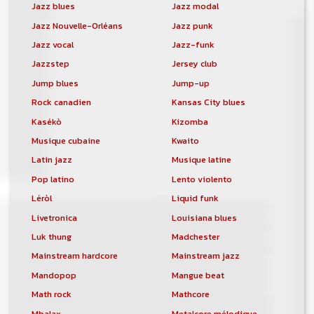
Jazz blues
Jazz modal
Jazz Nouvelle-Orléans
Jazz punk
Jazz vocal
Jazz-funk
Jazzstep
Jersey club
Jump blues
Jump-up
Rock canadien
Kansas City blues
Kasékò
Kizomba
Musique cubaine
Kwaito
Latin jazz
Musique latine
Pop latino
Lento violento
Léròl
Liquid funk
Livetronica
Louisiana blues
Luk thung
Madchester
Mainstream hardcore
Mainstream jazz
Mandopop
Mangue beat
Math rock
Mathcore
Mbalax
Metalcore mélodique