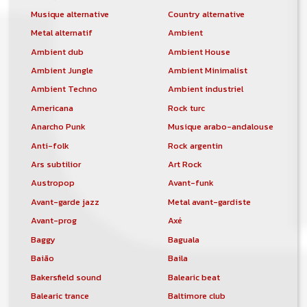
Musique alternative
Country alternative
Metal alternatif
Ambient
Ambient dub
Ambient House
Ambient Jungle
Ambient Minimalist
Ambient Techno
Ambient industriel
Americana
Rock turc
Anarcho Punk
Musique arabo-andalouse
Anti-folk
Rock argentin
Ars subtilior
Art Rock
Austropop
Avant-funk
Avant-garde jazz
Metal avant-gardiste
Avant-prog
Axé
Baggy
Baguala
Baião
Baila
Bakersfield sound
Balearic beat
Balearic trance
Baltimore club