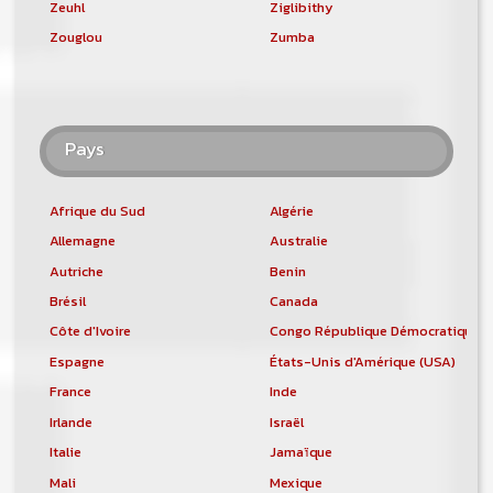
Zeuhl
Ziglibithy
Zouglou
Zumba
Pays
Afrique du Sud
Algérie
Allemagne
Australie
Autriche
Benin
Brésil
Canada
Côte d'Ivoire
Congo République Démocratique
Espagne
États-Unis d'Amérique (USA)
France
Inde
Irlande
Israël
Italie
Jamaïque
Mali
Mexique