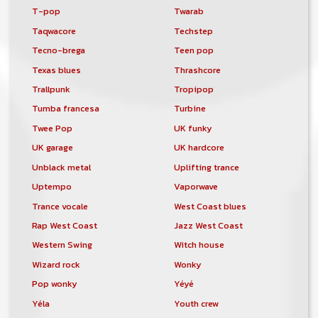
T-pop
Twarab
Taqwacore
Techstep
Tecno-brega
Teen pop
Texas blues
Thrashcore
Trallpunk
Tropipop
Tumba francesa
Turbine
Twee Pop
UK funky
UK garage
UK hardcore
Unblack metal
Uplifting trance
Uptempo
Vaporwave
Trance vocale
West Coast blues
Rap West Coast
Jazz West Coast
Western Swing
Witch house
Wizard rock
Wonky
Pop wonky
Yéyé
Yéla
Youth crew