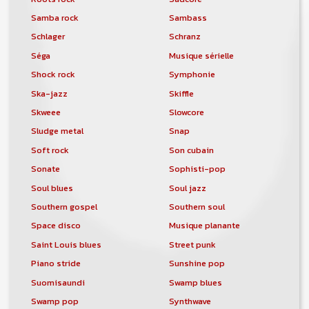
Samba rock
Sambass
Schlager
Schranz
Séga
Musique sérielle
Shock rock
Symphonie
Ska-jazz
Skiffle
Skweee
Slowcore
Sludge metal
Snap
Soft rock
Son cubain
Sonate
Sophisti-pop
Soul blues
Soul jazz
Southern gospel
Southern soul
Space disco
Musique planante
Saint Louis blues
Street punk
Piano stride
Sunshine pop
Suomisaundi
Swamp blues
Swamp pop
Synthwave