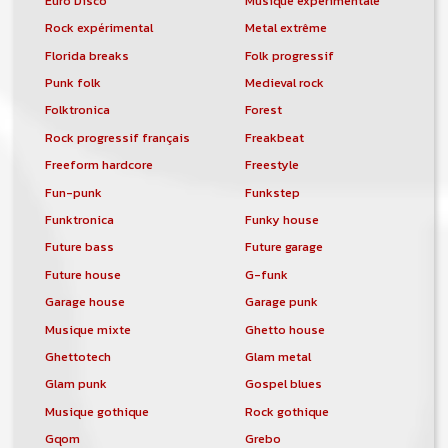
Euro Disco
Musique expérimentale
domaine, les heures de maintenance et
de développement du site, et peut-être
Rock expérimental
Metal extrême
une campagne de communication. Il va
Florida breaks
Folk progressif
de soit que l'ensemble de la
comptabilité sera totalement publique
Punk folk
Medieval rock
visible directement sur le site.
Folktronica
Forest
Un nouveau service de petites annonces
Rock progressif français
Freakbeat
pour musicien vous est proposé sur le
Freeform hardcore
Freestyle
site. Ce service permet, lorsque vous
Fun-punk
Funkstep
êtes musiciens ou un groupe, un
orchestre, DJ, etc... de chercher un/des
Funktronica
Funky house
musicen(s) ou un groupe, un orchestre,
Future bass
Future garage
un DJ, etc...
Future house
G-funk
Garage house
Garage punk
Musique mixte
Ghetto house
Ghettotech
Glam metal
Glam punk
Gospel blues
Musique gothique
Rock gothique
Gqom
Grebo