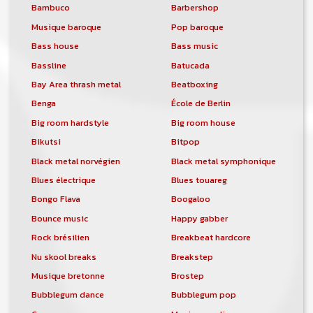
Bambuco
Barbershop
Musique baroque
Pop baroque
Bass house
Bass music
Bassline
Batucada
Bay Area thrash metal
Beatboxing
Benga
École de Berlin
Big room hardstyle
Big room house
Bikutsi
Bitpop
Black metal norvégien
Black metal symphonique
Blues électrique
Blues touareg
Bongo Flava
Boogaloo
Bounce music
Happy gabber
Rock brésilien
Breakbeat hardcore
Nu skool breaks
Breakstep
Musique bretonne
Brostep
Bubblegum dance
Bubblegum pop