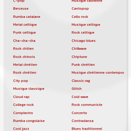
C-pop
Musique cadienne
Berceuse
Cantopop
Rumba catalane
Cello rock
Metal celtique
Musique celtique
Punk celtique
Rock celtique
Cha-cha-cha
Chicago blues
Rock chilien
Chillwave
Rock chinois
Chiptune
Metal chrétien
Punk chrétien
Rock chrétien
Musique chrétienne contemporain
City pop
Classic rag
Musique classique
Glitch
Cloud rap
Cold wave
College rock
Rock communiste
Complextro
Concerto
Rumba congolaise
Contradanza
Cool jazz
Blues traditionnel