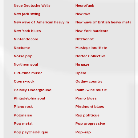
Neue Deutsche Welle
Neurofunk
New jack swing
New rave
New wave of American heavy metal
New wave of British heavy metal
New York blues
New York hardcore
Nintendocore
Nitzhonot
Nocturne
Musique bruitiste
Noise pop
Nortec Collective
Northern soul
Nu gaze
Old-time music
Opéra
Opéra-rock
Outlaw country
Paisley Underground
Palm-wine music
Philadelphia soul
Piano blues
Piano rock
Piedmont blues
Polonaise
Rap politique
Pop metal
Pop progressive
Pop psychédélique
Pop-rap