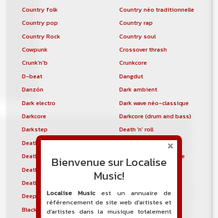
Country folk
Country néo traditionnelle
Country pop
Country rap
Country Rock
Country soul
Cowpunk
Crossover thrash
Crunk'n'b
Crunkcore
D-beat
Dangdut
Danzón
Dark ambient
Dark electro
Dark wave néo-classique
Darkcore
Darkcore (drum and bass)
Darkstep
Death 'n' roll
Death-doom
Death industriel
Death metal
Death metal mélodique
Bienvenue sur Localise
Death metal technique
Deathcore
Music!
Deathcountry
Deathgrind
Localise Music
est un annuaire de
Deepkho
Deepstep
référencement de site web d'artistes et
Black metal dépressif
Detroit blues
d'artistes dans la musique totalement