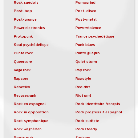
Rock suédois
Pornogrind
Post-bop
Post-disco
Post-grunge
Post-metal
Power electronics
Powerviolence
Protopunk
Trance psychédélique
Soul psychédélique
Punk blues
Punta rock
Punto guajiro
Queercore
Quiet storm
Raga rock
Rap rock
Rapcore
Rawstyle
Rebetiko
Red dirt
Reggaecrunk
Riot grrrl
Rock en espagnol
Rock identitaire français
Rock in opposition
Rock progressif espagnol
Rock symphonique
Rock sudiste
Rock wagnérien
Rocksteady
Roots rock
Sadcore