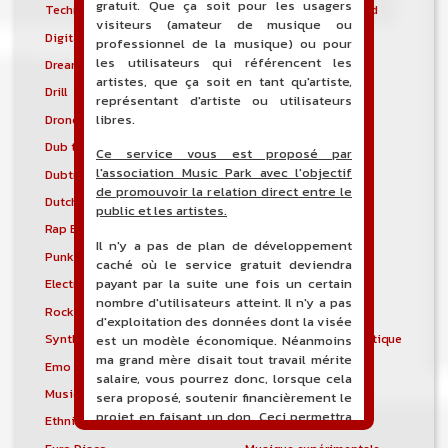
gratuit. Que ça soit pour les usagers
Techno de Détroit
Thrash metal allemand
visiteurs (amateur de musique ou
Digital hardcore
Disco polo
professionnel de la musique) ou pour
les utilisateurs qui référencent les
Dream pop
Dream trance
artistes, que ça soit en tant qu'artiste,
Drill
Drill and Bass
représentant d'artiste ou utilisateurs
libres.
Drone
Drumstep
Dub techno
Dubstyle
Ce service vous est proposé par
l'association Music Park avec l'objectif
Dubtronica
Dunedin sound
de promouvoir la relation direct entre le
Dutch house
Early hardcore
public et les artistes.
Rap East Coast
Easycore
Il n'y a pas de plan de développement
Punk gaélique
Électro-industriel
caché où le service gratuit deviendra
payant par la suite une fois un certain
Electronic body music
Musique électronique
nombre d'utilisateurs atteint. Il n'y a pas
Rock électronique
Electronicore
d'exploitation des données dont la visée
Synthpunk
Musique électroacoustique
est un modèle économique. Néanmoins
ma grand mère disait tout travail mérite
Emo
Emo pop
salaire, vous pourrez donc, lorsque cela
Musique spectrale
Éthio-jazz
sera proposé, soutenir financièrement le
projet en faisant un don. Ceci permettra
Ethnic electronica
Ethno-jazz
de financer l'hébergement, le nom de