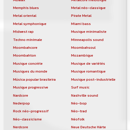
Memphis blues
Metal néo-classique
Metal oriental
Pirate Metal
Metal symphonique
Miami bass
Midwest rap
Musique minimaliste
Techno minimale
Minneapolis sound
Moombahcore
Moombahsoul
Moombahton
Mozambique
Musique concrète
Musique de variétés
Musiques du monde
Musique romantique
Música popular brasileira
Musique post-industrielle
Musique progressive
Surf music
Nardcore
Nashville sound
Nederpop
Néo-bop
Rock néo-progressif
Néo-trad
Néo-classicisme
Néofolk
Nerdcore
Neue Deutsche Härte