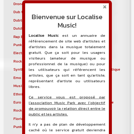
Drone
Drumstep
Dub techno
Dubstyle
Bienvenue sur Localise
Dubtronica
Dunedin sound
Music!
Dutch house
Early hardcore
Localise Music
est un annuaire de
Rap East Coast
Easycore
référencement de site web d'artistes et
Punk gaélique
Électro-industriel
d'artistes dans la musique totalement
gratuit. Que ça soit pour les usagers
Electronic body music
Musique électronique
visiteurs (amateur de musique ou
Rock électronique
Electronicore
professionnel de la musique) ou pour
Synthpunk
Musique électroacoustique
les utilisateurs qui référencent les
artistes, que ça soit en tant qu'artiste,
Emo
Emo pop
représentant d'artiste ou utilisateurs
Musique spectrale
Éthio-jazz
libres.
Ethnic electronica
Ethno-jazz
Ce service vous est proposé par
Euro Disco
Musique expérimentale
l'association Music Park avec l'objectif
de promouvoir la relation direct entre le
Rock expérimental
Metal extrême
public et les artistes.
Florida breaks
Folk progressif
Il n'y a pas de plan de développement
Punk folk
Medieval rock
caché où le service gratuit deviendra