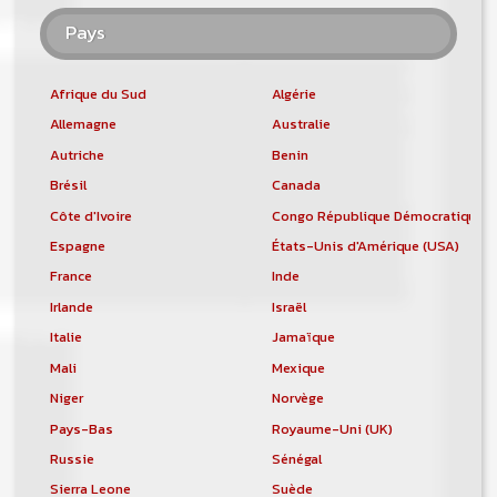
Pays
Afrique du Sud
Algérie
Allemagne
Australie
Autriche
Benin
Brésil
Canada
Côte d'Ivoire
Congo République Démocratique
Espagne
États-Unis d'Amérique (USA)
France
Inde
Irlande
Israël
Italie
Jamaïque
Mali
Mexique
Niger
Norvège
Pays-Bas
Royaume-Uni (UK)
Russie
Sénégal
Sierra Leone
Suède