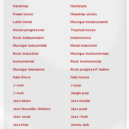
Hardstep
Hardstyle
Power noise
Heavenly voices
Latin metal
Musique hindoustanie
House progressive
Tropical house
Rock indépendant
Indietronica
Musique industrielle
Metal industriel
Rock industriel
Musique instrumentale
Instrumental
Rock instrumental
Musique irlandaise
Rock progressif italien
Italo Disco
Italo house
J-core
J-pop
J-rock
Jangle pop
Jazz blues
Jazz modal
Jazz Nouvelle-Orléans
Jazz punk
Jazz vocal
Jazz-funk
Jazzstep
Jersey club