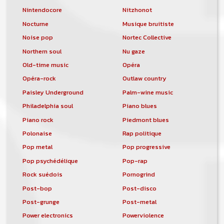
Nintendocore
Nitzhonot
Nocturne
Musique bruitiste
Noise pop
Nortec Collective
Northern soul
Nu gaze
Old-time music
Opéra
Opéra-rock
Outlaw country
Paisley Underground
Palm-wine music
Philadelphia soul
Piano blues
Piano rock
Piedmont blues
Polonaise
Rap politique
Pop metal
Pop progressive
Pop psychédélique
Pop-rap
Rock suédois
Pornogrind
Post-bop
Post-disco
Post-grunge
Post-metal
Power electronics
Powerviolence