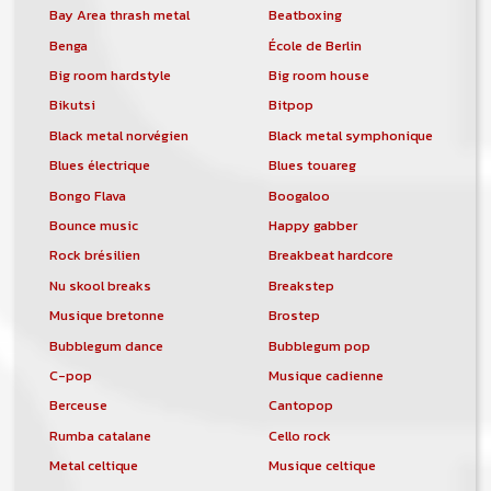
Bay Area thrash metal
Beatboxing
Benga
École de Berlin
Big room hardstyle
Big room house
Bikutsi
Bitpop
Black metal norvégien
Black metal symphonique
Blues électrique
Blues touareg
Bongo Flava
Boogaloo
Bounce music
Happy gabber
Rock brésilien
Breakbeat hardcore
Nu skool breaks
Breakstep
Musique bretonne
Brostep
Bubblegum dance
Bubblegum pop
C-pop
Musique cadienne
Berceuse
Cantopop
Rumba catalane
Cello rock
Metal celtique
Musique celtique