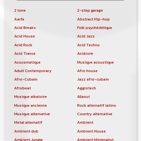
2 tone
2-step garage
Aarfa
Abstract Hip-hop
Acid Breaks
Folk psychédélique
Acid House
Acid Jazz
Acid Rock
Acid Techno
Acid Trance
Acidcore
Acousmatique
Musique acoustique
Adult Contemporary
Afro house
Afro-Cubain
Jazz afro-cubain
Afrobeat
Aggrotech
Musique aléatoire
Allaoui
Musique ancienne
Rock alternatif latino
Musique alternative
Country alternative
Metal alternatif
Ambient
Ambient dub
Ambient House
Ambient Jungle
Ambient Minimalist