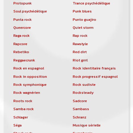
Protopunk
Trance psychédélique
Soul psychédélique
Punk blues
Punta rock
Punto guajiro
Queercore
Quiet storm
Raga rock
Rap rock
Rapcore
Rawstyle
Rebetiko
Red dirt
Reggaecrunk
Riot grrrl
Rock en espagnol
Rock identitaire français
Rock in opposition
Rock progressif espagnol
Rock symphonique
Rock sudiste
Rock wagnérien
Rocksteady
Roots rock
Sadcore
Samba rock
Sambass
Schlager
Schranz
Séga
Musique sérielle