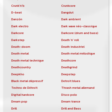
Crunk'n'b
Crunkcore
D-beat
Dangdut
Danzón
Dark ambient
Dark electro
Dark wave néo-classique
Darkcore
Darkcore (drum and bass)
Darkstep
Death 'n' roll
Death-doom
Death industriel
Death metal
Death metal mélodique
Death metal technique
Deathcore
Deathcountry
Deathgrind
Deepkho
Deepstep
Black metal dépressif
Detroit blues
Techno de Détroit
Thrash metal allemand
Digital hardcore
Disco polo
Dream pop
Dream trance
Drill
Drill and Bass