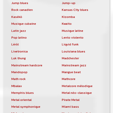
Jump blues
Jump-up
Rock canadien
Kansas City blues
Kasékò
Kizomba
Musique cubaine
Kwaito
Latin jazz
Musique latine
Pop latino
Lento violento
Léròl
Liquid funk
Livetronica
Louisiana blues
Luk thung
Madchester
Mainstream hardcore
Mainstream jazz
Mandopop
Mangue beat
Math rock
Mathcore
Mbalax
Metalcore mélodique
Memphis blues
Metal néo-classique
Metal oriental
Pirate Metal
Metal symphonique
Miami bass