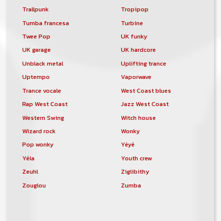
Trallpunk
Tropipop
Tumba francesa
Turbine
Twee Pop
UK funky
UK garage
UK hardcore
Unblack metal
Uplifting trance
Uptempo
Vaporwave
Trance vocale
West Coast blues
Rap West Coast
Jazz West Coast
Western Swing
Witch house
Wizard rock
Wonky
Pop wonky
Yéyé
Yéla
Youth crew
Zeuhl
Ziglibithy
Zouglou
Zumba