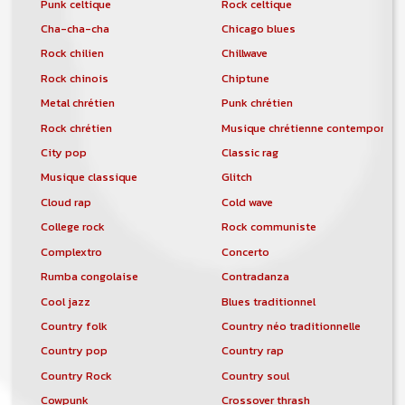
Punk celtique
Rock celtique
Cha-cha-cha
Chicago blues
Rock chilien
Chillwave
Rock chinois
Chiptune
Metal chrétien
Punk chrétien
Rock chrétien
Musique chrétienne contemporain
City pop
Classic rag
Musique classique
Glitch
Cloud rap
Cold wave
College rock
Rock communiste
Complextro
Concerto
Rumba congolaise
Contradanza
Cool jazz
Blues traditionnel
Country folk
Country néo traditionnelle
Country pop
Country rap
Country Rock
Country soul
Cowpunk
Crossover thrash