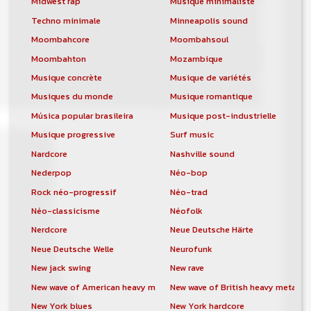
Midwest rap
Musique minimaliste
Techno minimale
Minneapolis sound
Moombahcore
Moombahsoul
Moombahton
Mozambique
Musique concrète
Musique de variétés
Musiques du monde
Musique romantique
Música popular brasileira
Musique post-industrielle
Musique progressive
Surf music
Nardcore
Nashville sound
Nederpop
Néo-bop
Rock néo-progressif
Néo-trad
Néo-classicisme
Néofolk
Nerdcore
Neue Deutsche Härte
Neue Deutsche Welle
Neurofunk
New jack swing
New rave
New wave of American heavy metal
New wave of British heavy metal
New York blues
New York hardcore