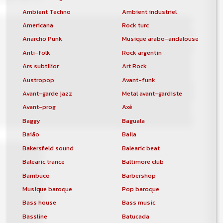
Ambient Techno
Ambient industriel
Americana
Rock turc
Anarcho Punk
Musique arabo-andalouse
Anti-folk
Rock argentin
Ars subtilior
Art Rock
Austropop
Avant-funk
Avant-garde jazz
Metal avant-gardiste
Avant-prog
Axé
Baggy
Baguala
Baião
Baila
Bakersfield sound
Balearic beat
Balearic trance
Baltimore club
Bambuco
Barbershop
Musique baroque
Pop baroque
Bass house
Bass music
Bassline
Batucada