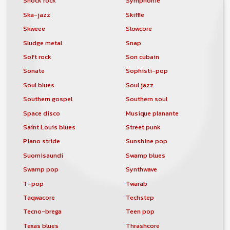
Shock rock
Symphonie
Ska-jazz
Skiffle
Skweee
Slowcore
Sludge metal
Snap
Soft rock
Son cubain
Sonate
Sophisti-pop
Soul blues
Soul jazz
Southern gospel
Southern soul
Space disco
Musique planante
Saint Louis blues
Street punk
Piano stride
Sunshine pop
Suomisaundi
Swamp blues
Swamp pop
Synthwave
T-pop
Twarab
Taqwacore
Techstep
Tecno-brega
Teen pop
Texas blues
Thrashcore