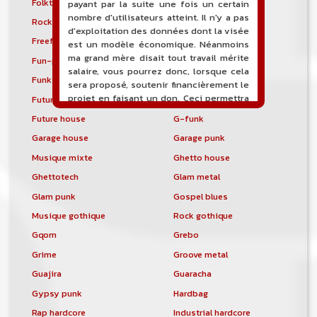
Folktronica
Forest
payant par la suite une fois un certain
nombre d'utilisateurs atteint. Il n'y a pas
Rock progressif français
Freakbeat
d'exploitation des données dont la visée
Freeform hardcore
Freestyle
est un modèle économique. Néanmoins
ma grand mère disait tout travail mérite
Fun-punk
Funkstep
salaire, vous pourrez donc, lorsque cela
Funktronica
Funky house
sera proposé, soutenir financièrement le
projet en faisant un don. Ceci permettra
Future bass
Future garage
de financer l'hébergement, le nom de
Future house
G-funk
domaine, les heures de maintenance et
Garage house
Garage punk
de développement du site, et peut-être
une campagne de communication. Il va
Musique mixte
Ghetto house
de soit que l'ensemble de la
Ghettotech
Glam metal
comptabilité sera totalement publique
visible directement sur le site.
Glam punk
Gospel blues
Musique gothique
Rock gothique
Un nouveau service de petites annonces
pour musicien vous est proposé sur le
Gqom
Grebo
site. Ce service permet, lorsque vous
Grime
Groove metal
êtes musiciens ou un groupe, un
orchestre, DJ, etc... de chercher un/des
Guajira
Guaracha
musicen(s) ou un groupe, un orchestre,
Gypsy punk
Hardbag
un DJ, etc...
Rap hardcore
Industrial hardcore