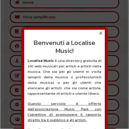
Home
Vista semplificata
Glossario
Benvenuti a Localise
Creare un account utente libero
Music!
Localise Music
è una directory gratuita di
Creare un account artista
siti web musicali per artisti e artisti nella
musica. Che sia per gli utenti in visita
Riferire un artista
(amanti della musica o professionisti
della musica) o per gli utenti che
elencano gli artisti, che sia come artista,
Convalida l'account dell'artista
rappresentante di artisti o utente libero.
Questo servizio è offerto
Come funziona il sito
dall'associazione Music Park con
l'obiettivo di promuovere il rapporto
Forum
diretto tra il pubblico e gli artisti.