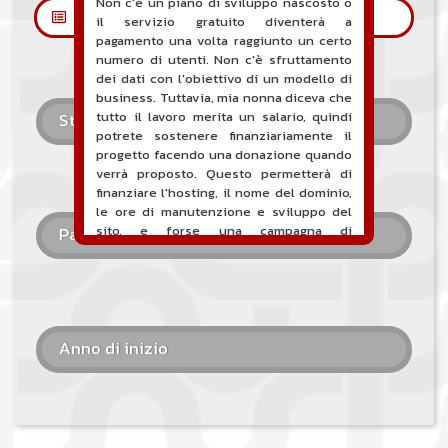
Non c'è un piano di sviluppo nascosto o
Les petites annonces
il servizio gratuito diventerà a
pagamento una volta raggiunto un certo
numero di utenti. Non c'è sfruttamento
dei dati con l'obiettivo di un modello di
business. Tuttavia, mia nonna diceva che
tutto il lavoro merita un salario, quindi
Stile musicale
potrete sostenere finanziariamente il
progetto facendo una donazione quando
verrà proposto. Questo permetterà di
finanziare l'hosting, il nome del dominio,
le ore di manutenzione e sviluppo del
sito, e forse una campagna di
Paese
comunicazione. Va da sé che tutta la
contabilità sarà totalmente pubblica e
visibile direttamente sul sito.
Un nuovo servizio di annunci per
musicisti è proposto sul sito. Questo
Anno di inizio
servizio permette, quando sei un
musicista o una band, un'orchestra, un
DJ, ecc... di cercare un musicista o una
band, un'orchestra, un DJ, ecc...