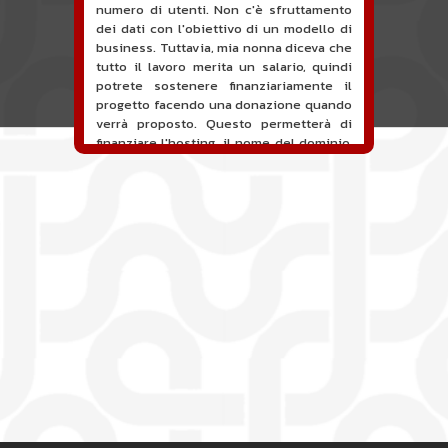
numero di utenti. Non c'è sfruttamento
dei dati con l'obiettivo di un modello di
business. Tuttavia, mia nonna diceva che
tutto il lavoro merita un salario, quindi
potrete sostenere finanziariamente il
progetto facendo una donazione quando
verrà proposto. Questo permetterà di
finanziare l'hosting, il nome del dominio,
le ore di manutenzione e sviluppo del
sito, e forse una campagna di
comunicazione. Va da sé che tutta la
contabilità sarà totalmente pubblica e
visibile direttamente sul sito.
Un nuovo servizio di annunci per
musicisti è proposto sul sito. Questo
servizio permette, quando sei un
musicista o una band, un'orchestra, un
DJ, ecc... di cercare un musicista o una
band, un'orchestra, un DJ, ecc...