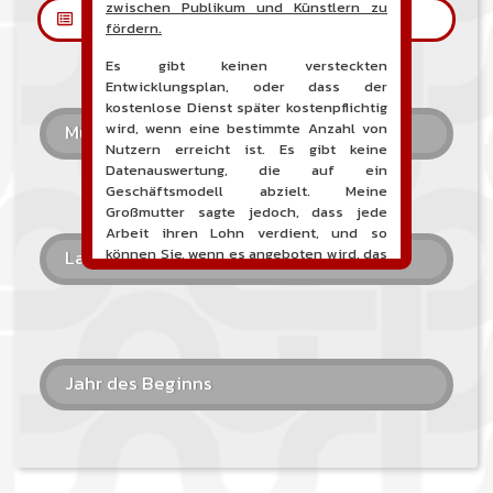
zwischen Publikum und Künstlern zu
Les petites annonces
fördern.
Es gibt keinen versteckten
Entwicklungsplan, oder dass der
kostenlose Dienst später kostenpflichtig
wird, wenn eine bestimmte Anzahl von
Musikalischer Stil
Nutzern erreicht ist. Es gibt keine
Datenauswertung, die auf ein
Geschäftsmodell abzielt. Meine
Großmutter sagte jedoch, dass jede
Arbeit ihren Lohn verdient, und so
können Sie, wenn es angeboten wird, das
Land
Projekt finanziell unterstützen, indem
Sie eine Spende machen. Damit können
Sie das Hosting, den Domainnamen, die
Wartungs- und Entwicklungsstunden der
Website und vielleicht eine
Kommunikationskampagne finanzieren.
Jahr des Beginns
Es versteht sich von selbst, dass die
gesamte Buchhaltung vollständig
öffentlich und direkt auf der Website
einsehbar sein wird.