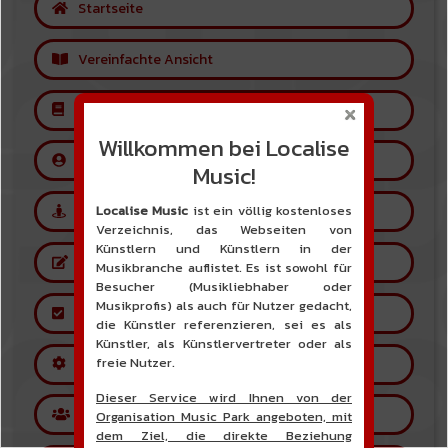
Startseite
Vereinfachte Ansicht
Glossar
Willkommen bei Localise
Ein Konto für Freie Nutzer erstellen
Music!
Localise Music
ist ein völlig kostenloses
Ein Künstlerkonto erstellen
Verzeichnis, das Webseiten von
Künstlern und Künstlern in der
Einen Künstler empfehlen
Musikbranche auflistet. Es ist sowohl für
Besucher (Musikliebhaber oder
Musikprofis) als auch für Nutzer gedacht,
Bestätigung des Künstlerkontos
die Künstler referenzieren, sei es als
Künstler, als Künstlervertreter oder als
freie Nutzer.
Funktionsweise der Seite
Dieser Service wird Ihnen von der
Foren
Organisation Music Park angeboten, mit
dem Ziel, die direkte Beziehung