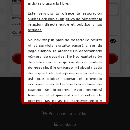
Nombre de usuario o correo electrónico
artistas o usuario libre.
Este servicio lo ofrece la asociación
Introduzca su nombre de usuario o dirección de correo
Music Park con el objetivo de fomentar la
electrónico.
relación directa entre el público y los
artistas.
Contraseña
No hay ningún plan de desarrollo oculto
ni el servicio gratuito pasará a ser de
pago cuando se alcance un determinado
número de usuarios. No hay explotación
de datos con el objetivo de un modelo
de negocio. Sin embargo, mi abuela solía
decir que todo trabajo merece un salario,
así que podrás apoyar el proyecto
económicamente haciendo una donación
MENU PIED DE PAGE
cuando se proponga. Esto permitirá
Términos de servicio
financiar el alojamiento, el nombre de
PIED DE PAGE 2
dominio, las horas de mantenimiento y
Notas legales
desarrollo del sitio, y quizás una
PIED DE PAGE 3
campaña de comunicación. Ni que decir
Política de privacidad
tiene que toda la contabilidad será
PIED DE PAGE 4
totalmente pública y visible
Contacto
directamente en el sitio.