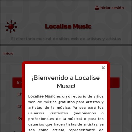
Pasar al contenido principal
Menu du compte de l'utilisateur
Iniciar sesión
Localise Music
El directorio musical de sitios web de artistas y artistas
Inicio
Iniciar sesión
¡Bienvenido a Localise
Solapas principales
Iniciar sesión
Music!
Crear una nueva cuenta Usuario libre
Localise Music
es un directorio de sitios
web de música gratuitos para artistas y
Crear una nueva cuenta Artista
artistas de la música. Ya sea para los
usuarios visitantes (melómanos o
Reinicializar su contraseña
profesionales de la música) o para los
usuarios que hacen listas de artistas, ya
sea como artista, representante de